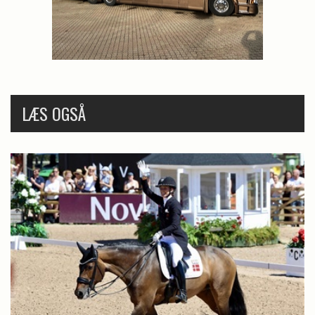
LÆS OGSÅ