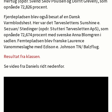
Hertug (opdr. Svend Skov Poulsen og Dorrit Greven), som
opnåede 72,826 procent.
Fjerdepladsen blev også besat af en Dansk
Varmblodshest. Her var det Tørveslettens Sunshine e.
Sezuan/ Stedinger (opdr. Stutteri Tørvesletten ApS), som
opnåede 72,674 procent med svenske Anna Blomgren i
sadlen. Femtepladsen blev franske Laurence
Vanommeslaghe med Edison e. Johnson TN/ Balzflug.
Resultat fra klassen.
Se video fra Daniels ridt nedenfor.