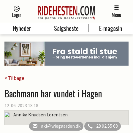
Login
Menu
Nyheder
Salgsheste
E-magasin
< Tilbage
Bachmann har vundet i Hagen
12-06-2023 18:18
Annika Knudsen Lorentsen
akl@wiegaarden.dk
28 92 55 68