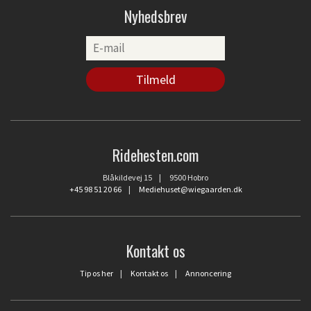
Nyhedsbrev
Ridehesten.com
Blåkildevej 15 | 9500 Hobro
+45 98 51 20 66
|
Mediehuset@wiegaarden.dk
Kontakt os
Tip os her
|
Kontakt os
|
Annoncering