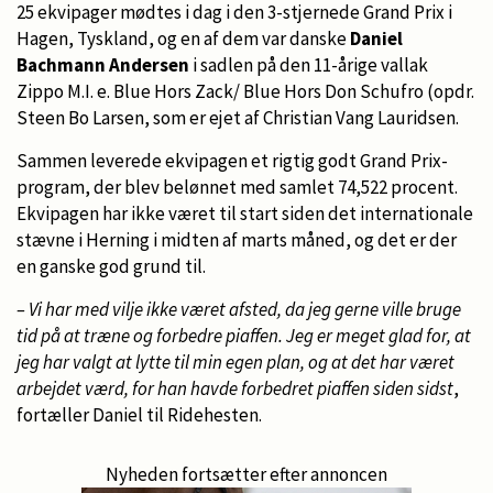
25 ekvipager mødtes i dag i den 3-stjernede Grand Prix i
Hagen, Tyskland, og en af dem var danske
Daniel
Bachmann Andersen
i sadlen på den 11-årige vallak
Zippo M.I. e. Blue Hors Zack/ Blue Hors Don Schufro (opdr.
Steen Bo Larsen, som er ejet af Christian Vang Lauridsen.
Sammen leverede ekvipagen et rigtig godt Grand Prix-
program, der blev belønnet med samlet 74,522 procent.
Ekvipagen har ikke været til start siden det internationale
stævne i Herning i midten af marts måned, og det er der
en ganske god grund til.
– Vi har med vilje ikke været afsted, da jeg gerne ville bruge
tid på at træne og forbedre piaffen. Jeg er meget glad for, at
jeg har valgt at lytte til min egen plan, og at det har været
arbejdet værd, for han havde forbedret piaffen siden sidst
,
fortæller Daniel til Ridehesten.
Nyheden fortsætter efter annoncen