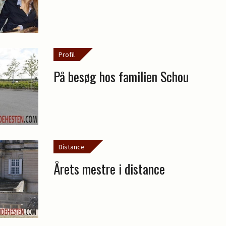
Profil
På besøg hos familien Schou
Distance
Årets mestre i distance