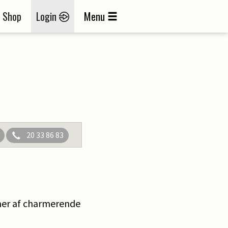
Shop
Login
Menu
20 33 86 83
ner af charmerende