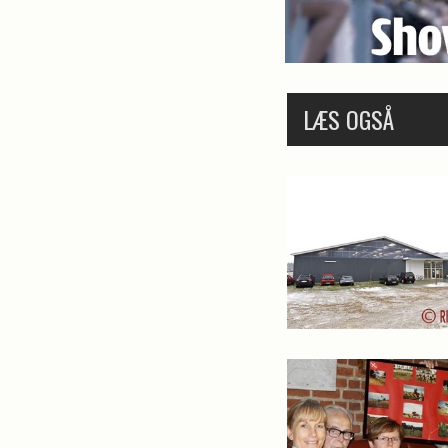
LÆS OGSÅ