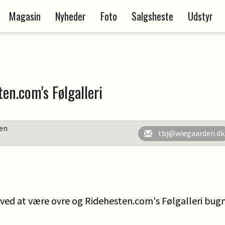
Magasin
Nyheder
Foto
Salgsheste
Udstyr
en.com's Følgalleri
en
tbj@wiegaarden.dk
ved at være ovre og Ridehesten.com's Følgalleri bug