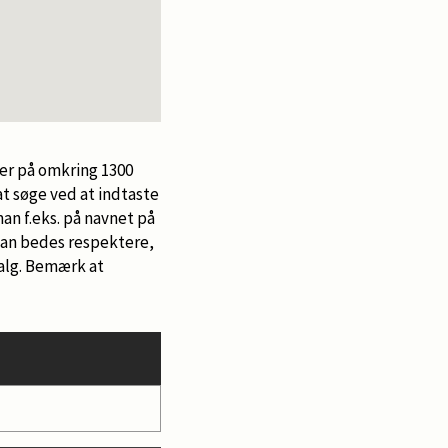
Tha
der på omkring 1300
at søge ved at indtaste
an f.eks. på navnet på
 Man bedes respektere,
salg. Bemærk at