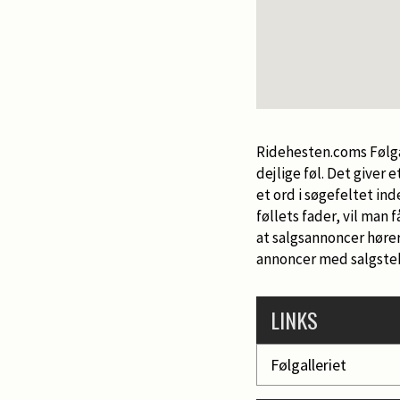
Ridehesten.coms Følgal
dejlige føl. Det giver
et ord i søgefeltet in
føllets fader, vil man
at salgsannoncer hører 
annoncer med salgstek
LINKS
Følgalleriet