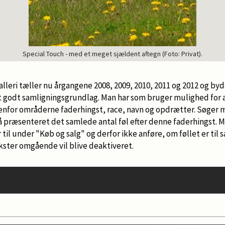
Special Touch - med et meget sjældent aftegn (Foto: Privat).
leri tæller nu årgangene 2008, 2009, 2010, 2011 og 2012 og by
 et godt samligningsgrundlag. Man har som bruger mulighed for 
denfor områderne faderhingst, race, navn og opdrætter. Søger m
 få præsenteret det samlede antal føl efter denne faderhingst.
til under "Køb og salg" og derfor ikke anføre, om føllet er til 
ster omgående vil blive deaktiveret.