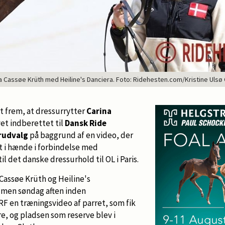
a Cassøe Krüth med Heiline's Danciera. Foto: Ridehesten.com/Kristine Ulsø
et frem, at dressurrytter
Carina
et indberettet til
Dansk Ride
rudvalg
på baggrund af en video, der
 i hænde i forbindelse med
il det danske dressurhold til OL i Paris.
 Cassøe Krüth og Heiline's
, men søndag aften inden
 en træningsvideo af parret, som fik
re, og pladsen som reserve blev i