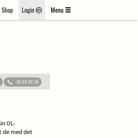
Shop
Login
Menu
20 24 29 28
in OL-
at de med det