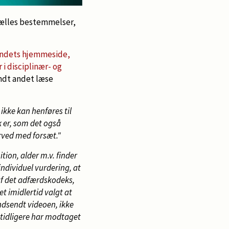
 fælles bestemmelser,
undets hjemmeside,
i disciplinær- og
ndt andet læse
 ikke kan henføres til
 er, som det også
erved med forsæt."
tion, alder m.v. finder
individuel vurdering, at
af det adfærdskodeks,
t imidlertid valgt at
indsendt videoen, ikke
 tidligere har modtaget