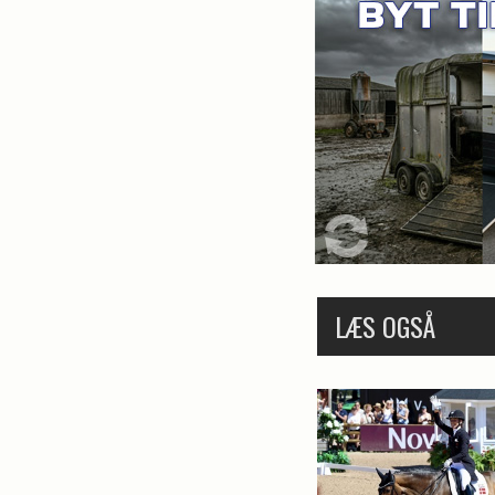
LÆS OGSÅ