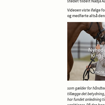
stedet tildelt Nadja A
Videoen viste ifølge 
og medførte altså den 8
som gælder for håndteri
tillægge det betydning,
har fundet anledning t
sanktioner.
På den bagg