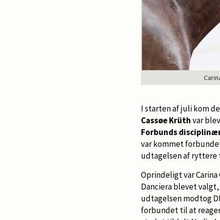
Carin
I starten af juli kom d
Cassøe Krüth
var blev
Forbunds disciplinæ
var kommet forbundet
udtagelsen af ryttere t
Oprindeligt var Carina
Danciera blevet valgt
udtagelsen modtog DRF
forbundet til at reage