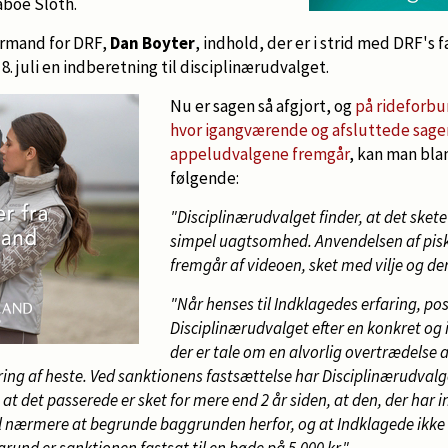
aboe Sloth.
formand for DRF,
Dan Boyter
, indhold, der er i strid med DRF's
. juli en indberetning til disciplinærudvalget.
Nu er sagen så afgjort, og
på rideforb
hvor igangværende og afsluttede sager 
appeludvalgene fremgår
, kan man bla
følgende:
"Disciplinærudvalget finder, at det skete
simpel uagtsomhed. Anvendelsen af pisk
fremgår af videoen, sket med vilje og d
"Når henses til Indklagedes erfaring, posi
Disciplinærudvalget efter en konkret og 
der er tale om en alvorlig overtrædelse 
ng af heste. Ved sanktionens fastsættelse har Disciplinærudvalge
 at det passerede er sket for mere end 2 år siden, at den, der har 
il nærmere at begrunde baggrunden herfor, og at Indklagede ikke
rund er sanktionen fastsat til en bøde på 5.000 kr."