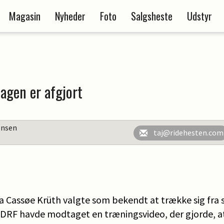
Magasin
Nyheder
Foto
Salgsheste
Udstyr
agen er afgjort
ensen
taj@ridehesten.com
a Cassøe Krüth valgte som bekendt at trække sig fra s
i DRF havde modtaget en træningsvideo, der gjorde, 