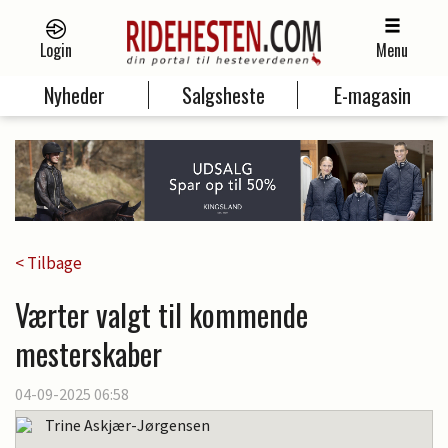
Login
Menu
Nyheder
Salgsheste
E-magasin
< Tilbage
Værter valgt til kommende
mesterskaber
04-09-2025 06:58
Trine Askjær-Jørgensen