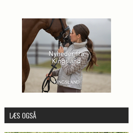
LÆS OGSÅ