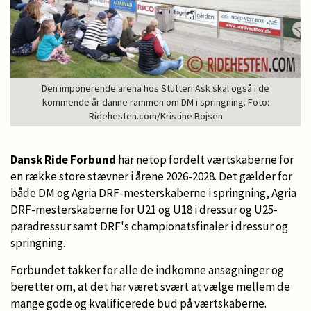
Den imponerende arena hos Stutteri Ask skal også i de
kommende år danne rammen om DM i springning. Foto:
Ridehesten.com/Kristine Bojsen
Dansk Ride Forbund
har netop fordelt værtskaberne for
en række store stævner i årene 2026-2028. Det gælder for
både DM og Agria DRF-mesterskaberne i springning, Agria
DRF-mesterskaberne for U21 og U18 i dressur og U25-
paradressur samt DRF's championatsfinaler i dressur og
springning.
Forbundet takker for alle de indkomne ansøgninger og
beretter om, at det har været svært at vælge mellem de
mange gode og kvalificerede bud på værtskaberne.