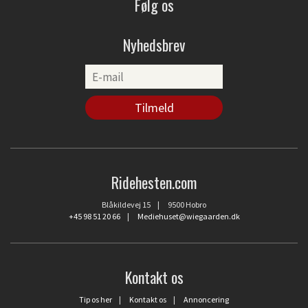
Følg os
Nyhedsbrev
Ridehesten.com
Blåkildevej 15 | 9500 Hobro
+45 98 51 20 66
|
Mediehuset@wiegaarden.dk
Kontakt os
Tip os her
|
Kontakt os
|
Annoncering