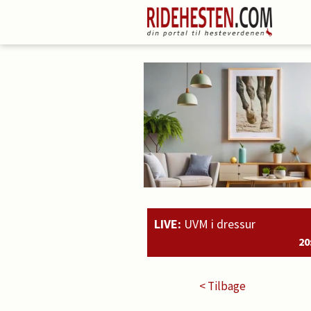
LIVE:
UVM i dressur
20:51
Rahmoz Langholt o
< Tilbage