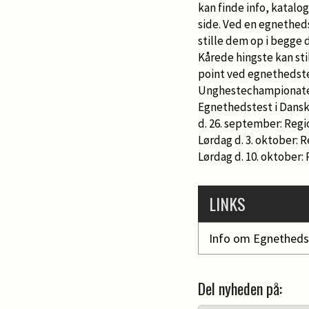
kan finde info, katalo
side. Ved en egnetheds
stille dem op i begge d
Kårede hingste kan sti
point ved egnethedste
Unghestechampionatet,
Egnethedstest i Dansk
d. 26. september: Reg
Lørdag d. 3. oktober: 
Lørdag d. 10. oktober:
LINKS
Info om Egnetheds
Del nyheden på: