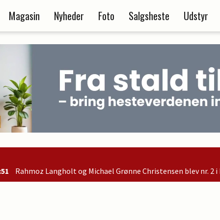
Magasin
Nyheder
Foto
Salgsheste
Udstyr
g Michael Grønne Christensen blev nr. 2 i B-finalen og er dermed 