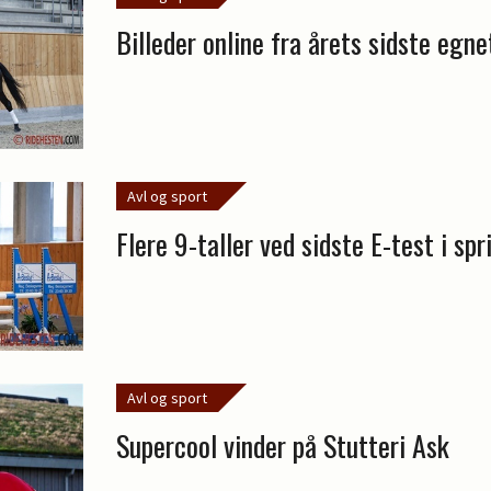
Billeder online fra årets sidste egn
Avl og sport
Flere 9-taller ved sidste E-test i sp
Avl og sport
Supercool vinder på Stutteri Ask