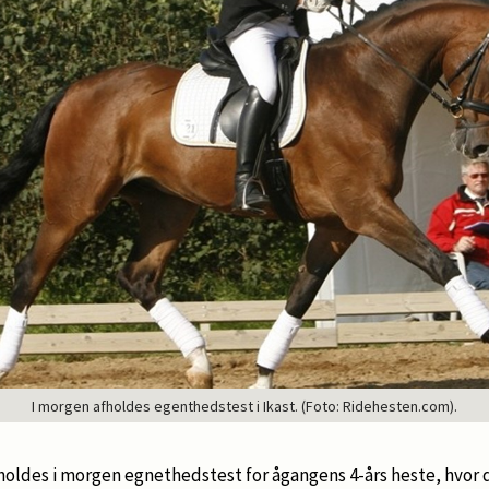
I morgen afholdes egenthedstest i Ikast. (Foto: Ridehesten.com).
holdes i morgen egnethedstest for ågangens 4-års heste, hvor d