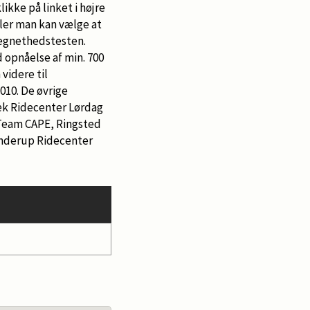
ikke på linket i højre
ller man kan vælge at
d egnethedstesten.
d opnåelse af min. 700
videre til
010. De øvrige
æk Ridecenter Lørdag
 Team CAPE, Ringsted
 Anderup Ridecenter