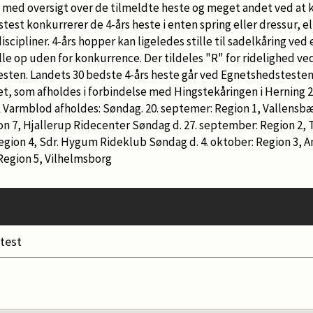
g med oversigt over de tilmeldte heste og meget andet ved at kl
test konkurrerer de 4-års heste i enten spring eller dressur, e
iscipliner. 4-års hopper kan ligeledes stille til sadelkåring ve
lle op uden for konkurrence. Der tildeles "R" for ridelighed ve
sten. Landets 30 bedste 4-års heste går ved Egnetshedstesten 
 som afholdes i forbindelse med Hingstekåringen i Herning 2
 Varmblod afholdes: Søndag. 20. septemer: Region 1, Vallensb
ion 7, Hjallerup Ridecenter Søndag d. 27. september: Region 2,
Region 4, Sdr. Hygum Rideklub Søndag d. 4. oktober: Region 3,
 Region 5, Vilhelmsborg
test