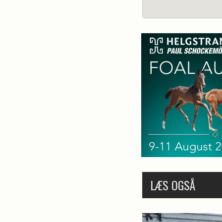
LÆS OGSÅ