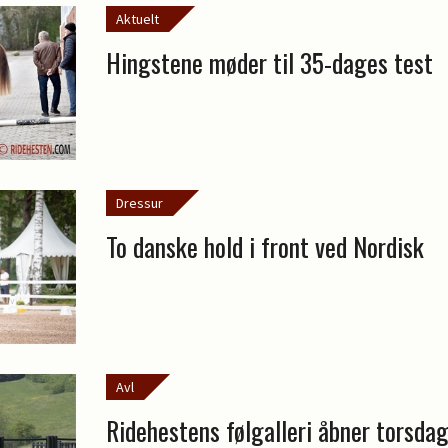
Aktuelt
Hingstene møder til 35-dages test
Dressur
To danske hold i front ved Nordisk
Avl
Ridehestens følgalleri åbner torsda