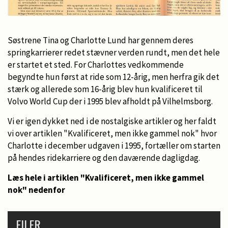
Søstrene Tina og Charlotte Lund har gennem deres
springkarrierer redet stævner verden rundt, men det hele
er startet et sted. For Charlottes vedkommende
begyndte hun først at ride som 12-årig, men herfra gik det
stærk og allerede som 16-årig blev hun kvalificeret til
Volvo World Cup der i 1995 blev afholdt på Vilhelmsborg.
Vi er igen dykket ned i de nostalgiske artikler og her faldt
vi over artiklen "Kvalificeret, men ikke gammel nok" hvor
Charlotte i december udgaven i 1995, fortæller om starten
på hendes ridekarriere og den daværende dagligdag.
Læs hele i artiklen "Kvalificeret, men ikke gammel
nok" nedenfor
FILER