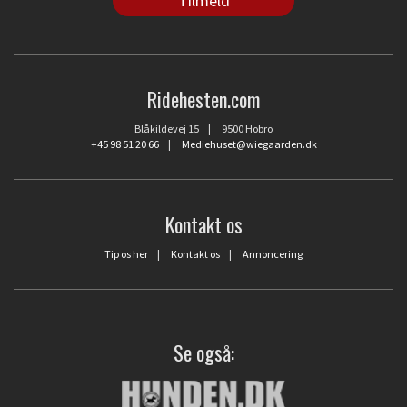
Ridehesten.com
Blåkildevej 15 | 9500 Hobro
+45 98 51 20 66
|
Mediehuset@wiegaarden.dk
Kontakt os
Tip os her
|
Kontakt os
|
Annoncering
Se også: