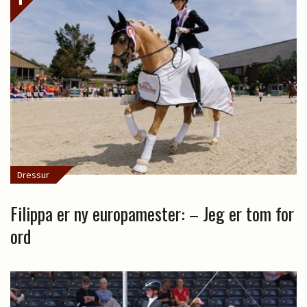
Dressur
Filippa er ny europamester: – Jeg er tom for
ord