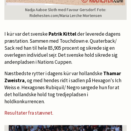
Nadja Aaboe Sloth med Favour Gersdorf. Foto:
Ridehesten.com/Maria Lerche Mortensen
I kür var det svenske
Patrik Kittel
der leverede dagens
præstation. Sammen med Touchdown e. Quaterback/
Sack red han til hele 85,905 procent og sikrede sig en
overlegen individuel sejr. Det svenske hold sikrede sig
andenpladsen i Nations Cuppen.
Næstbedste rytter i dagens kür var hollandske
Thamar
Zweistra
, og med hendes ridt i sadlen på Hexagon's Ich
Weiss e. Hexagonøs Rubiquil/ Negro sørgede hun for at
det hollandske hold tog tredjepladsen i
holdkonkurrencen.
Resultater fra stævnet.