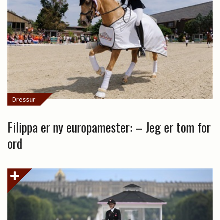
Dressur
Filippa er ny europamester: – Jeg er tom for
ord