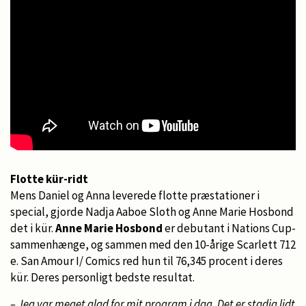
Flotte kür-ridt
Mens Daniel og Anna leverede flotte præstationer i
special, gjorde Nadja Aaboe Sloth og Anne Marie Hosbond
det i kür.
Anne Marie Hosbond
er debutant i Nations Cup-
sammenhænge, og sammen med den 10-årige Scarlett 712
e. San Amour I/ Comics red hun til 76,345 procent i deres
kür. Deres personligt bedste resultat.
– Jeg var meget glad for mit program i dag. Det er stadig lidt