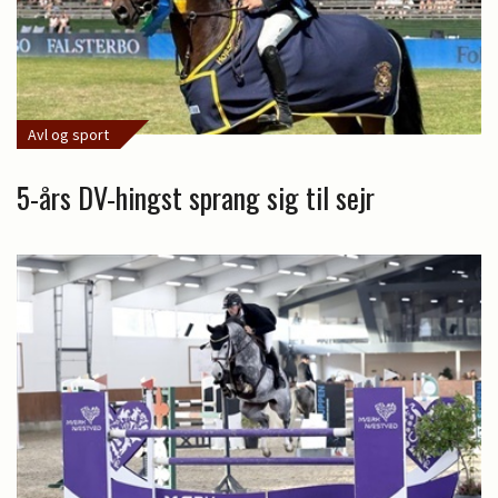
Avl og sport
5-års DV-hingst sprang sig til sejr