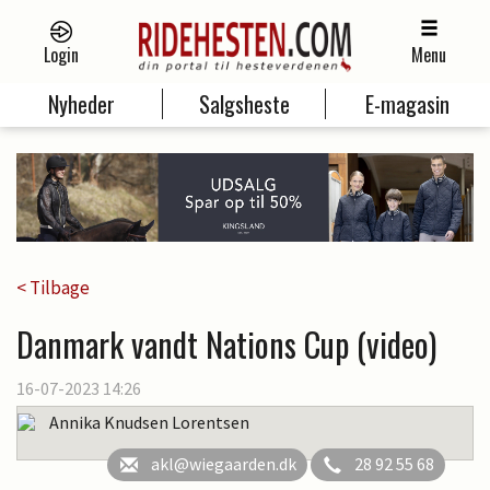
Login
Menu
Nyheder
Salgsheste
E-magasin
< Tilbage
Danmark vandt Nations Cup (video)
16-07-2023 14:26
Annika Knudsen Lorentsen
akl@wiegaarden.dk
28 92 55 68