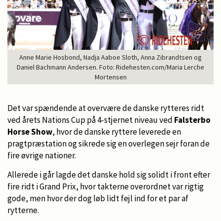
Anne Marie Hosbond, Nadja Aaboe Sloth, Anna Zibrandtsen og
Daniel Bachmann Andersen. Foto: Ridehesten.com/Maria Lerche
Mortensen
Det var spændende at overvære de danske rytteres ridt
ved årets Nations Cup på 4-stjernet niveau ved
Falsterbo
Horse Show
, hvor de danske ryttere leverede en
pragtpræstation og sikrede sig en overlegen sejr foran de
fire øvrige nationer.
Allerede i går lagde det danske hold sig solidt i front efter
fire ridt i Grand Prix, hvor takterne overordnet var rigtig
gode, men hvor der dog løb lidt fejl ind for et par af
rytterne.