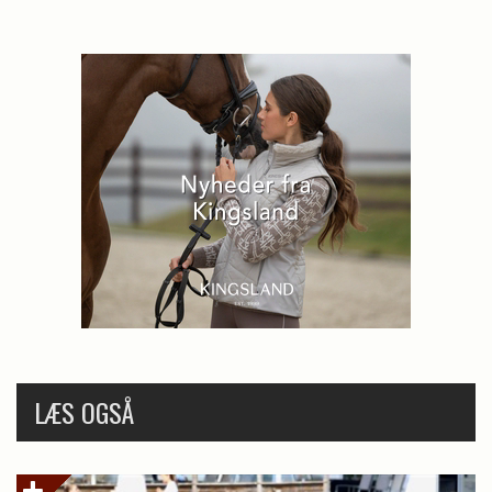
LÆS OGSÅ