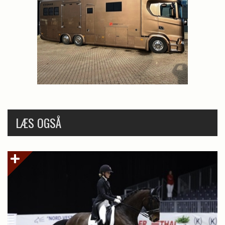
LÆS OGSÅ