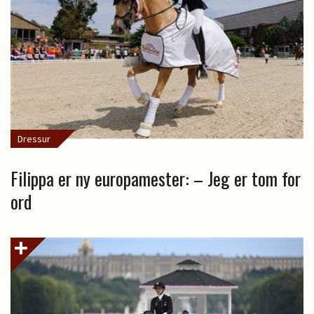
Dressur
Filippa er ny europamester: – Jeg er tom for
ord