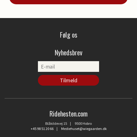
Følg os
Nyhedsbrev
Ridehesten.com
Blåkildevej 15 | 9500 Hobro
+45 98 51 20 66
|
Mediehuset@wiegaarden.dk