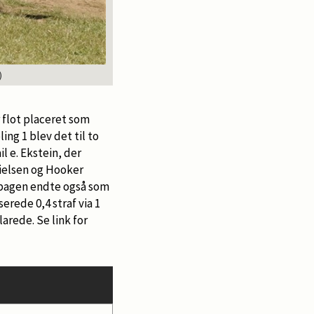
)
Louise Nielsen og Hooker S
 flot placeret som
ing 1 blev det til to
l e. Ekstein, der
 Nielsen og Hooker
vipagen endte også som
rede 0,4 straf via 1
larede. Se link for