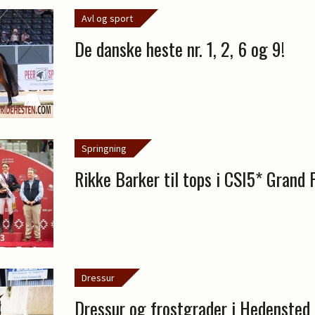
Avl og sport
De danske heste nr. 1, 2, 6 og 9!
Springning
Rikke Barker til tops i CSI5* Grand 
Dressur
Dressur og frostgrader i Hedensted