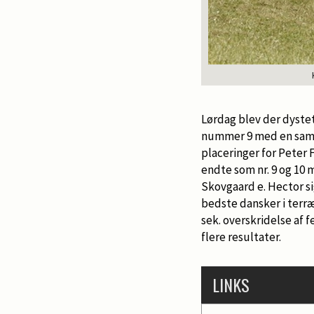
Lørdag blev der dystet
nummer 9 med en samlet 
placeringer for Peter 
endte som nr. 9 og 10 m
Skovgaard e. Hector si
bedste dansker i terræ
sek. overskridelse af fe
flere resultater.
LINKS