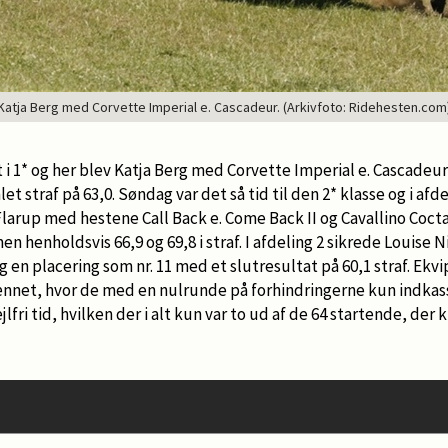
Katja Berg med Corvette Imperial e. Cascadeur. (Arkivfoto: Ridehesten.com
 i 1* og her blev Katja Berg med Corvette Imperial e. Cascadeur
straf på 63,0. Søndag var det så tid til den 2* klasse og i afdel
Flarup med hestene Call Back e. Come Back II og Cavallino Coctai
en henholdsvis 66,9 og 69,8 i straf. I afdeling 2 sikrede Louise
g en placering som nr. 11 med et slutresultat på 60,1 straf. Ek
nnet, hvor de med en nulrunde på forhindringerne kun indkasse
jlfri tid, hvilken der i alt kun var to ud af de 64 startende, der k