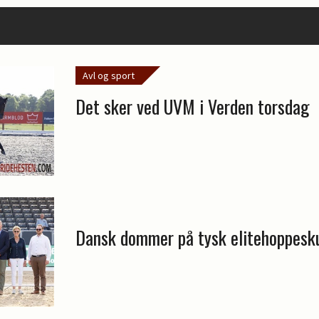
Avl og sport
Det sker ved UVM i Verden torsdag
Dansk dommer på tysk elitehoppesk