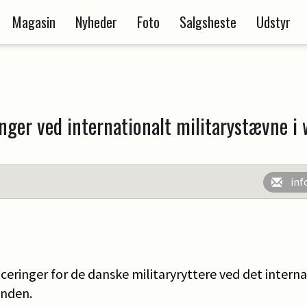
Magasin
Nyheder
Foto
Salgsheste
Udstyr
nger ved internationalt militarystævne 
inf
laceringer for de danske militaryryttere ved det intern
enden.