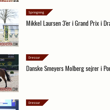
Springning
Mikkel Laursen 3'er i Grand Prix i 
Dressur
Danske Smeyers Molberg sejrer i P
Dressur