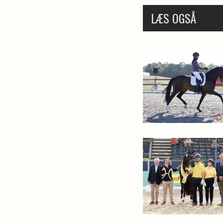
LÆS OGSÅ