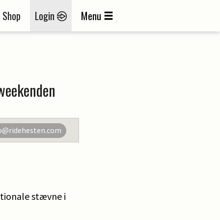
Shop
Login
Menu
i weekenden
o@ridehesten.com
ationale stævne i