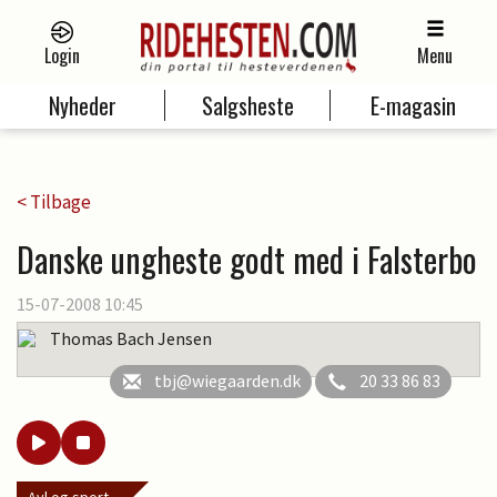
Login
Menu
Nyheder
Salgsheste
E-magasin
< Tilbage
Danske ungheste godt med i Falsterbo
15-07-2008 10:45
Thomas Bach Jensen
tbj@wiegaarden.dk
20 33 86 83