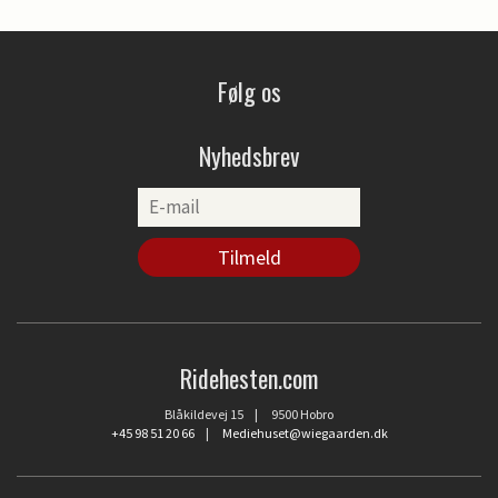
Følg os
Nyhedsbrev
Ridehesten.com
Blåkildevej 15 | 9500 Hobro
+45 98 51 20 66
|
Mediehuset@wiegaarden.dk