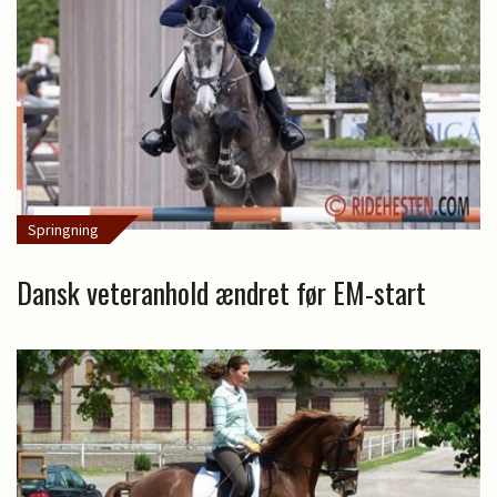
Springning
Dansk veteranhold ændret før EM-start