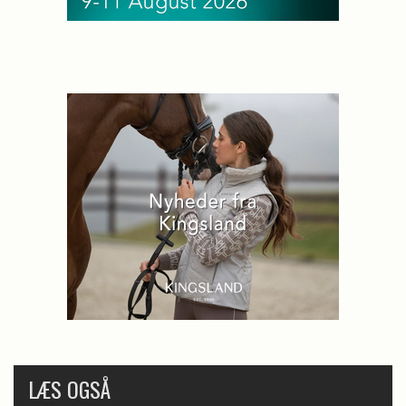
LÆS OGSÅ