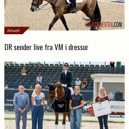
Aktuelt
DR sender live fra VM i dressur