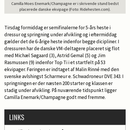
Camilla Moes Enemark/Champagne er i skrivende stund bedst
placerede danske ekvipage (Foto: Ridehesten.com).
Tirsdag formiddag er semifinalerne for 5-års heste i
dressur og springning under afvikling og i eftermiddag
gælder det de 6-årige heste indenfor begge dicipliner. I
dressuren har de danske VM-deltagere placeret sig flot
med Michæl Søgaard (3), Astrid Gemal (5) og Jim
Rasmussen (9) indenfor Top Ti i et startfelt på 53
ekvipager. Føringen er indtaget af Malin Rinné med den
svenske avlshingst Scharmeur e. Schwadroneur DVE 343. I
springningen er der næsten 200 starter og klassen er
stadig under afvikling. På nuværende tidspunkt ligger
Camilla Enemark/Champagne godt med fremme.
LINKS