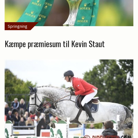
Springning
Kæmpe præmiesum til Kevin Staut