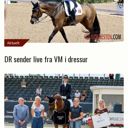
Aktuelt
DR sender live fra VM i dressur