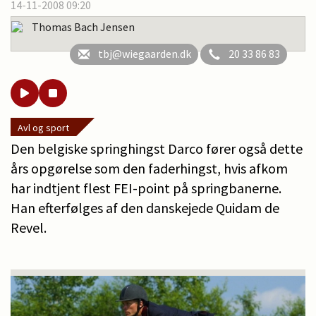
14-11-2008 09:20
Thomas Bach Jensen
tbj@wiegaarden.dk
20 33 86 83
Avl og sport
Den belgiske springhingst Darco fører også dette
års opgørelse som den faderhingst, hvis afkom
har indtjent flest FEI-point på springbanerne.
Han efterfølges af den danskejede Quidam de
Revel.