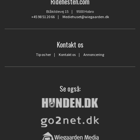
Ridehesten.com
Blåkildevej 15 | 9500 Hobro
+45 98 51 20 66
|
Mediehuset@wiegaarden.dk
Kontakt os
Tip os her
|
Kontakt os
|
Annoncering
Se også: