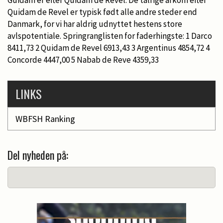
Quidam de Revel er typisk født alle andre steder end
Danmark, for vi har aldrig udnyttet hestens store
avlspotentiale. Springranglisten for faderhingste: 1 Darco
8411,73 2 Quidam de Revel 6913,43 3 Argentinus 4854,72 4
Concorde 4447,00 5 Nabab de Reve 4359,33
LINKS
WBFSH Ranking
Del nyheden på: