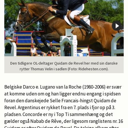
Den tidligere OL-deltager Quidam de Revel her med sin danske
rytter Thomas Velin i sadlen (Foto: Ridehesten.com).
Belgiske Darco e. Lugano van la Roche (1980-2006) er svær
at komme uden om og han ligger endnu engang i spidsen
foran den danskejede Selle Francais-hingst Quidam de
Revel. Argentinus er rykket fra en 7. plads i fjor op på 3.
pladsen. Concorde er ny i Top Ti sammenhæng og det
gælder også Nabab de Rêve, der ligesom ranglistens nr. 16
Guidam er efter Quidam de Revel. De talrige afkom efter