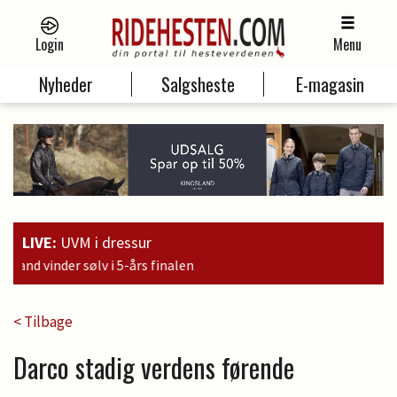
Login
Menu
Nyheder
Salgsheste
E-magasin
LIVE:
UVM i dressur
16:2
< Tilbage
Darco stadig verdens førende