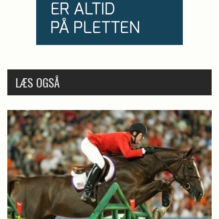
LÆS OGSÅ