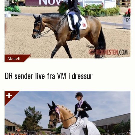
Aktuelt
DR sender live fra VM i dressur