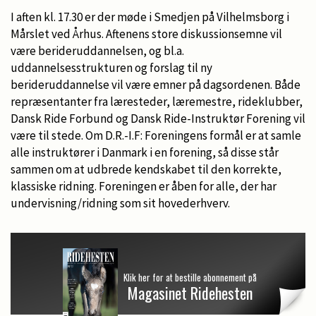
I aften kl. 17.30 er der møde i Smedjen på Vilhelmsborg i
Mårslet ved Århus. Aftenens store diskussionsemne vil
være berideruddannelsen, og bl.a.
uddannelsesstrukturen og forslag til ny
berideruddannelse vil være emner på dagsordenen. Både
repræsentanter fra læresteder, læremestre, rideklubber,
Dansk Ride Forbund og Dansk Ride-Instruktør Forening vil
være til stede. Om D.R.-I.F: Foreningens formål er at samle
alle instruktører i Danmark i en forening, så disse står
sammen om at udbrede kendskabet til den korrekte,
klassiske ridning. Foreningen er åben for alle, der har
undervisning/ridning som sit hovederhverv.
Klik her for at bestille abonnement på
Magasinet Ridehesten