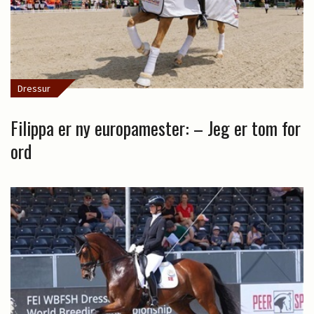
Dressur
Filippa er ny europamester: – Jeg er tom for
ord