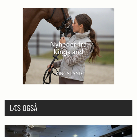
LÆS OGSÅ