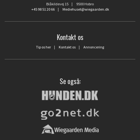
Blåkildevej 15 | 9500 Hobro
+45 98 51 20 66
|
Mediehuset@wiegaarden.dk
Kontakt os
Tip os her
|
Kontakt os
|
Annoncering
Se også: