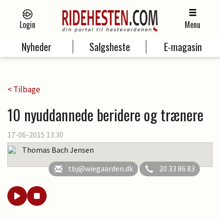
Login
Menu
Nyheder
Salgsheste
E-magasin
< Tilbage
10 nyuddannede beridere og trænere
17-06-2015 13:30
Thomas Bach Jensen
tbj@wiegaarden.dk
20 33 86 83