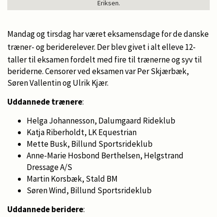
Eriksen.
Mandag og tirsdag har været eksamensdage for de danske
træner- og beriderelever.
Der blev givet i alt elleve 12-
taller til eksamen fordelt med fire til trænerne og syv til
beriderne. Censorer ved eksamen var Per Skjærbæk,
Søren Vallentin og Ulrik Kjær.
Uddannede trænere
:
Helga Johannesson, Dalumgaard Rideklub
Katja Riberholdt, LK Equestrian
Mette Busk, Billund Sportsrideklub
Anne-Marie Hosbond Berthelsen, Helgstrand
Dressage A/S
Martin Korsbæk, Stald BM
Søren Wind, Billund Sportsrideklub
Uddannede beridere
: