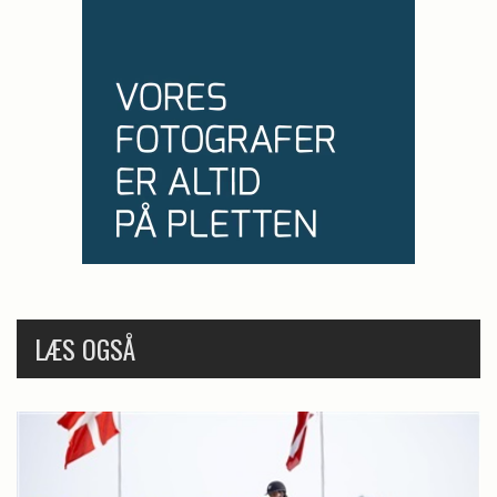
LÆS OGSÅ