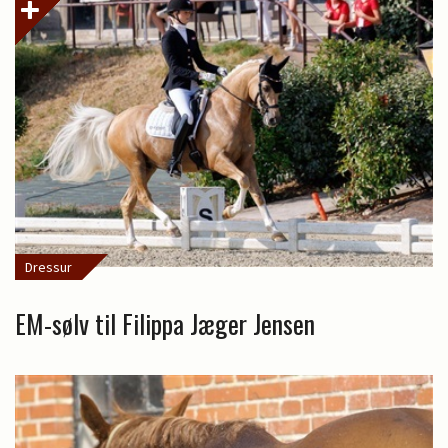
Dressur
EM-sølv til Filippa Jæger Jensen