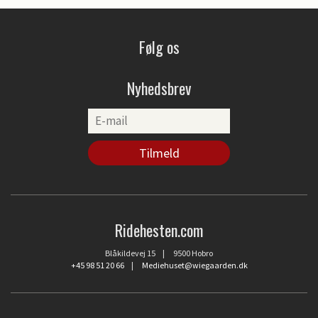
Følg os
Nyhedsbrev
Ridehesten.com
Blåkildevej 15 | 9500 Hobro
+45 98 51 20 66
|
Mediehuset@wiegaarden.dk