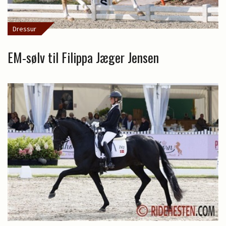
Dressur
EM-sølv til Filippa Jæger Jensen