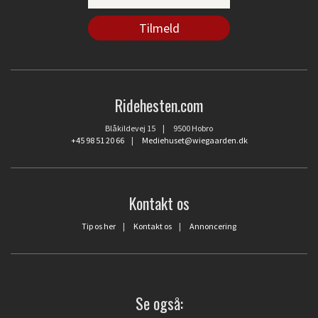
Ridehesten.com
Blåkildevej 15 | 9500 Hobro
+45 98 51 20 66
|
Mediehuset@wiegaarden.dk
Kontakt os
Tip os her
|
Kontakt os
|
Annoncering
Se også: