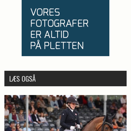
LÆS OGSÅ