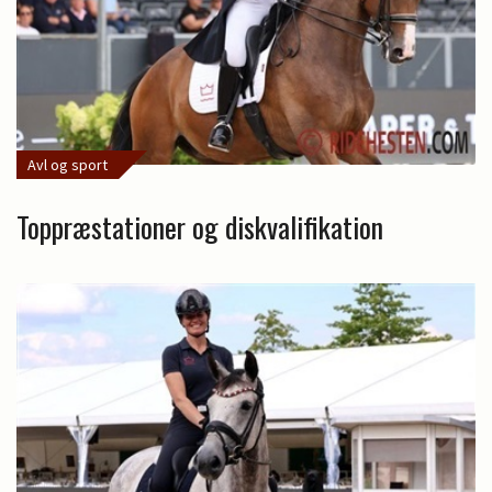
Avl og sport
Toppræstationer og diskvalifikation