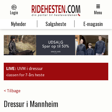
Login
Menu
Nyheder
Salgsheste
E-magasin
LIVE:
UVM i dressur
15:09
Brandt
< Tilbage
Dressur i Mannheim