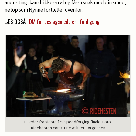
andre ting, kan drikke en øl og få en snak med din smed;
netop som Nynne fortæller ovenfor.
LÆS OGSÅ:
DM for beslagsmede er i fuld gang
Billeder fra sidste års speedforging finale. Foto:
Ridehesten.com/Trine Askjær Jørgensen