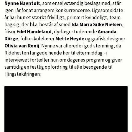
Nynne Navntoft
, som er selvstændig beslagsmed, står
igen i år for at arrangere konkurrencerne. Ligesom sidste
år har hun et stærkt frivilligt, primært kvindeligt, team
bag sig, der bl.a. består af smed
Ida Maria Silke Nielsen
,
frisør
Edel Handeland
, dyrlægestuderende
Amanda
Dörge
, folkeskolelærer
Mette Heyde
og grafisk designer
Olivia van Rooij
. Nynne var allerede i god stemning, da
Ridehesten fangede hende her til eftermiddag - i
interviewet fortæller hun om dagenes program og giver
samtidig en festlig opfordring til alle besøgende til
Hingstekåringen: