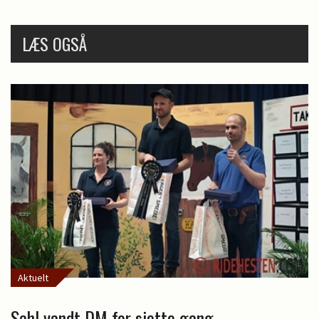
LÆS OGSÅ
Aktuelt
Sahl vandt DM for sjette gang