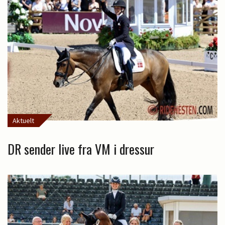
Aktuelt
DR sender live fra VM i dressur