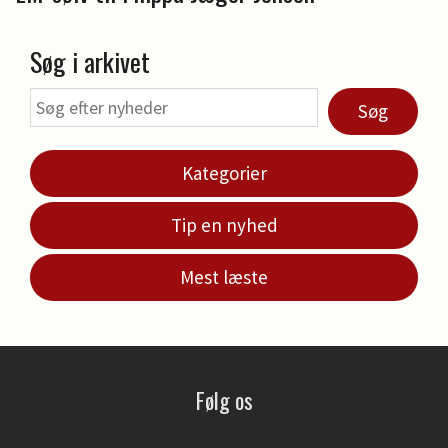
Søg i arkivet
Søg
Kategorier
Tip en nyhed
Mest læste
Følg os