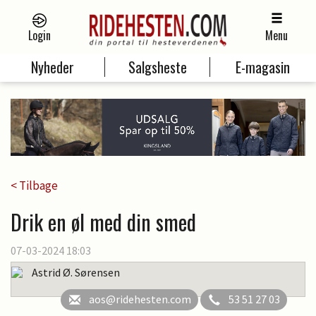
Login
Menu
Nyheder
Salgsheste
E-magasin
< Tilbage
Drik en øl med din smed
07-03-2024 18:03
Astrid Ø. Sørensen
aos@ridehesten.com
53 51 27 03