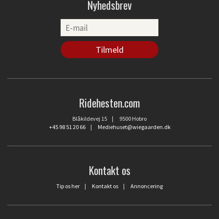
Nyhedsbrev
Ridehesten.com
Blåkildevej 15 | 9500 Hobro
+45 98 51 20 66
|
Mediehuset@wiegaarden.dk
Kontakt os
Tip os her
|
Kontakt os
|
Annoncering