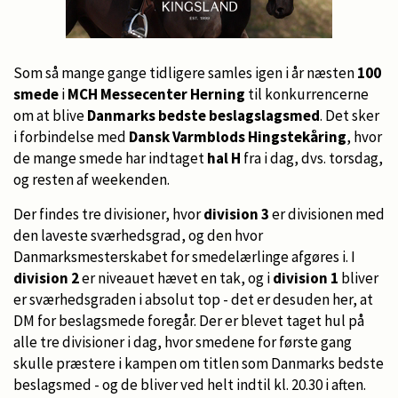
Som så mange gange tidligere samles igen i år næsten
100
smede
i
MCH Messecenter Herning
til konkurrencerne
om at blive
Danmarks bedste beslagslagsmed
. Det sker
i forbindelse med
Dansk Varmblods Hingstekåring
, hvor
de mange smede har indtaget
hal H
fra i dag, dvs. torsdag,
og resten af weekenden.
Der findes tre divisioner, hvor
division 3
er divisionen med
den laveste sværhedsgrad, og den hvor
Danmarksmesterskabet for smedelærlinge afgøres i. I
division 2
er niveauet hævet en tak, og i
division 1
bliver
er sværhedsgraden i absolut top - det er desuden her, at
DM for beslagsmede foregår. Der er blevet taget hul på
alle tre divisioner i dag, hvor smedene for første gang
skulle præstere i kampen om titlen som Danmarks bedste
beslagsmed - og de bliver ved helt indtil kl. 20.30 i aften.