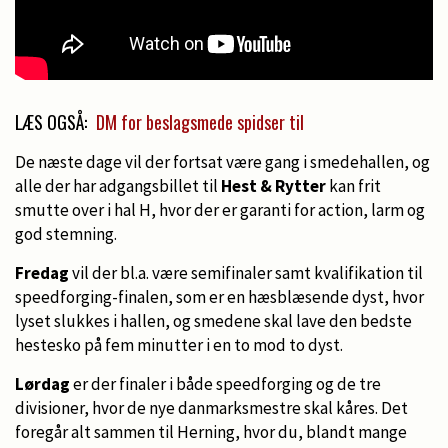
LÆS OGSÅ:
DM for beslagsmede spidser til
De næste dage vil der fortsat være gang i smedehallen, og
alle der har adgangsbillet til
Hest & Rytter
kan frit
smutte over i hal H, hvor der er garanti for action, larm og
god stemning.
Fredag
vil der bl.a. være semifinaler samt kvalifikation til
speedforging-finalen, som er en hæsblæsende dyst, hvor
lyset slukkes i hallen, og smedene skal lave den bedste
hestesko på fem minutter i en to mod to dyst.
Lørdag
er der finaler i både speedforging og de tre
divisioner, hvor de nye danmarksmestre skal kåres. Det
foregår alt sammen til Herning, hvor du, blandt mange