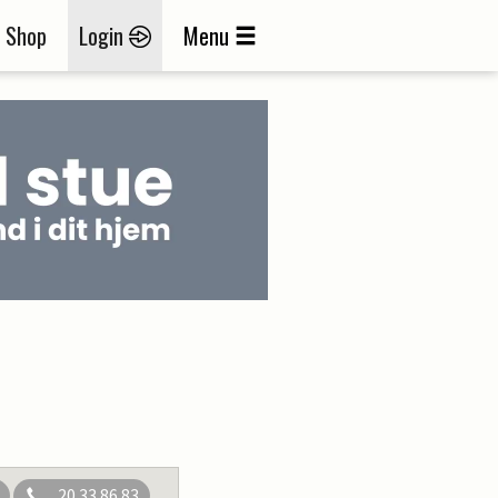
Shop
Login
Menu
20 33 86 83