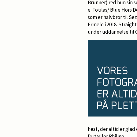
Brunner) red hun sin 
e. Totilas/ Blue Hors 
som er halvbror til Se
Ermelo i 2018. Straight
under uddannelse til G
hest, der altid er glad
fortæller Philine.