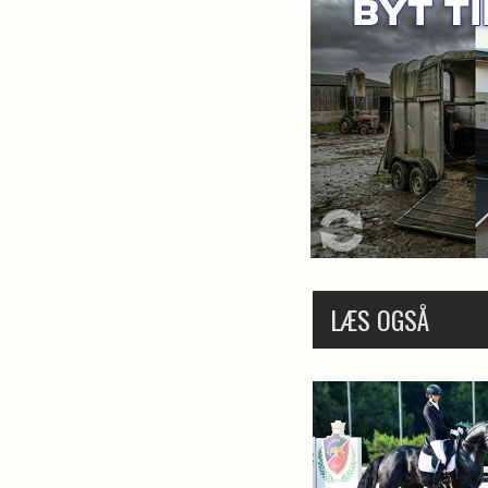
LÆS OGSÅ