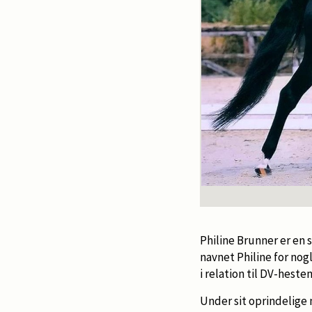
Philine Brunner er en 
navnet Philine for no
i relation til DV-hest
Under sit oprindelige 