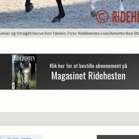
runner og Straight Horse Don Tamino. Foto: Ridehesten.com/Annette Boe Ø
Klik her for at bestille abonnement på
Magasinet Ridehesten