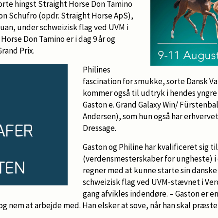
sorte hingst Straight Horse Don Tamino
Don Schufro (opdr. Straight Horse ApS),
zuan, under schweizisk flag ved UVM i
 Horse Don Tamino er i dag 9 år og
rand Prix.
Philines
fascination for smukke, sorte Dansk V
kommer også til udtryk i hendes yngre 
Gaston e. Grand Galaxy Win/ Fürstenball
Andersen), som hun også har erhverve
Dressage.
Gaston og Philine har kvalificeret sig t
(verdensmesterskaber for ungheste) i
regner med at kunne starte sin danske
schweizisk flag ved UVM-stævnet i Ver
gang afvikles indendøre. – Gaston er e
 og nem at arbejde med. Han elsker at sove, når han skal præstere