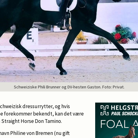
Schweiziske Phili Brunner og DV-hesten Gaston. Foto: Privat.
schweizisk dressurrytter, og hvis
gle forekommer bekendt, kan det være
en Straight Horse Don Tamino.
navn Philine von Bremen (nu gift