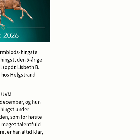
armblods-hingste
hingst, den 5-årige
 (opdr. Lisbeth B.
t hos Helgstrand
il UVM
 december, og hun
 hingst under
den, som for første
n meget talentfuld
, er han altid klar,