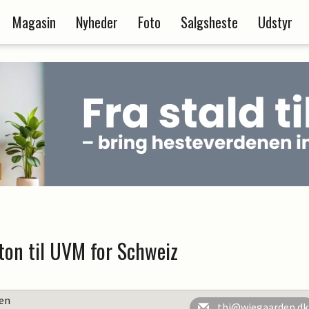
Magasin
Nyheder
Foto
Salgsheste
Udstyr
ton til UVM for Schweiz
en
tbj@wiegaarden.dk