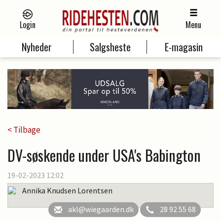
Login
Menu
Nyheder
Salgsheste
E-magasin
< Tilbage
DV-søskende under USA's Babington
19-02-2023 12:02
Annika Knudsen Lorentsen
akl@wiegaarden.dk
28 92 55 68