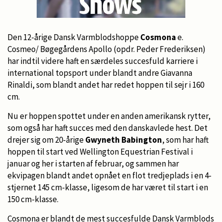
Den 12-årige Dansk Varmblodshoppe
Cosmona
e.
Cosmeo/ Bøgegårdens Apollo (opdr. Peder Frederiksen)
har indtil videre haft en særdeles succesfuld karriere i
international topsport under blandt andre Giavanna
Rinaldi, som blandt andet har redet hoppen til sejr i 160
cm.
Nu er hoppen spottet under en anden amerikansk rytter,
som også har haft succes med den danskavlede hest. Det
drejer sig om 20-årige
Gwyneth Babington
, som har haft
hoppen til start ved Wellington Equestrian Festival i
januar og her i starten af februar, og sammen har
ekvipagen blandt andet opnået en flot tredjeplads i en 4-
stjernet 145 cm-klasse, ligesom de har været til start i en
150 cm-klasse.
Cosmona er blandt de mest succesfulde Dansk Varmblods