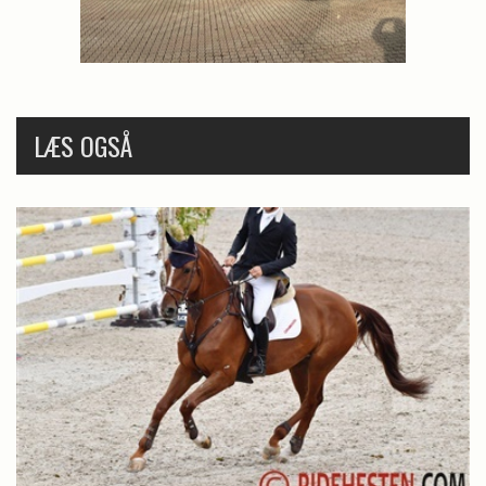
LÆS OGSÅ