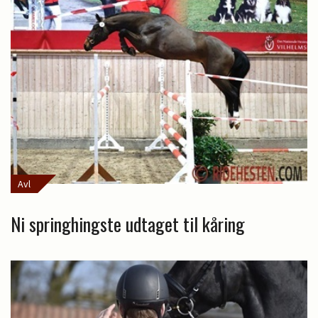
Avl
Ni springhingste udtaget til kåring