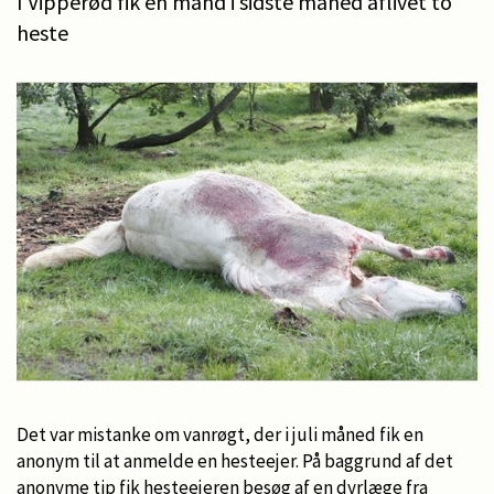
I Vipperød fik en mand i sidste måned aflivet to
heste
Det var mistanke om vanrøgt, der i juli måned fik en
anonym til at anmelde en hesteejer. På baggrund af det
anonyme tip fik hesteejeren besøg af en dyrlæge fra