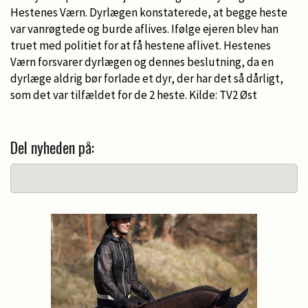
Hestenes Værn. Dyrlægen konstaterede, at begge heste
var vanrøgtede og burde aflives. Ifølge ejeren blev han
truet med politiet for at få hestene aflivet. Hestenes
Værn forsvarer dyrlægen og dennes beslutning, da en
dyrlæge aldrig bør forlade et dyr, der har det så dårligt,
som det var tilfældet for de 2 heste. Kilde: TV2 Øst
Del nyheden på: