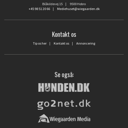
Blåkildevej 15 | 9500 Hobro
+45 98 51 20 66
|
Mediehuset@wiegaarden.dk
Kontakt os
Tip os her
|
Kontakt os
|
Annoncering
Se også: