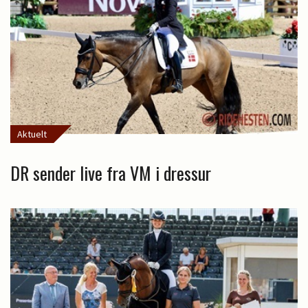
Aktuelt
DR sender live fra VM i dressur