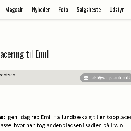
Magasin
Nyheder
Foto
Salgsheste
Udstyr
acering til Emil
rentsen
akl@wiegaarden.dk
ms:
Igen i dag red Emil Hallundbæk sig til en topplace
lasse, hvor han tog andenpladsen i sadlen på Irwin