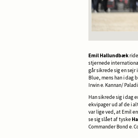
Emil Hallundbæk
rid
stjernede internationa
går sikrede sig en sejr
Blue, mens han i dag 
Irwin e. Kannan/ Paladi
Han sikrede sig i dag 
ekvipager ud af de i a
var lige ved, at Emil 
se sig slået af tyske
Ha
Commander Bond e. Co