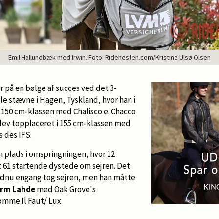
Emil Hallundbæk med Irwin. Foto: Ridehesten.com/Kristine Ulsø Olsen
er på en bølge af succes ved det 3-
le stævne i Hagen, Tyskland, hvor han i
 i 150 cm-klassen med Chalisco e. Chacco
blev topplaceret i 155 cm-klassen med
s des IFS.
en plads i omspringningen, hvor 12
lt 61 startende dystede om sejren. Det
endnu engang tog sejren, men han måtte
rm Lahde
med Oak Grove's
mme Il Faut/ Lux.