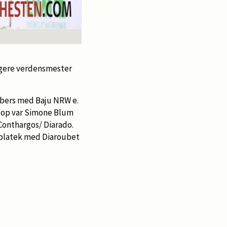
ligere verdensmester
gbers med Baju NRW e.
etop var Simone Blum
Conthargos/ Diarado.
Oplatek med Diaroubet