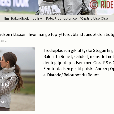
Emil Hallundbæk med Irwin. Foto: Ridehesten.com/Kristine Ulsø Olsen
adsen i klassen, hvor mange topryttere, blandt andet den tid
tart.
Tredjepladsen gik til tyske Stegan En
Balou du Rouet/ Calido I, mens det n
der tog fjerdepladsen med Ciara PS e. 
Femtepladsen gik til polske Andrzej 
e. Diarado/ Baloubet du Rouet.