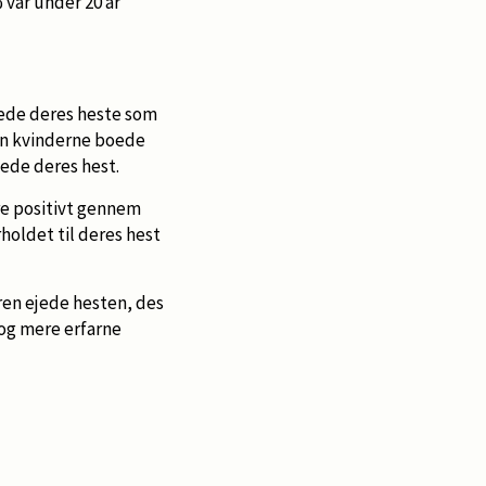
 var under 20 år
gnede deres heste som
dan kvinderne boede
ede deres hest.
re positivt gennem
holdet til deres hest
eren ejede hesten, des
 og mere erfarne