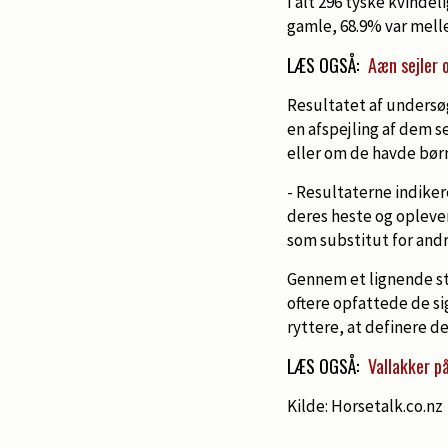
I alt 296 tyske kvinde
gamle, 68.9% var mellem
LÆS OGSÅ:
Aæn sejler 
Resultatet af undersøg
en afspejling af dem 
eller om de havde bør
- Resultaterne indiker
deres heste og oplever
som substitut for andr
Gennem et lignende stu
oftere opfattede de si
ryttere, at definere d
LÆS OGSÅ:
Vallakker p
Kilde: Horsetalk.co.nz