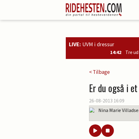
LIVE:
UVM i dressur
14:42
Tre ud af fire danske 5-års h
< Tilbage
Er du også i e
26-08-2013 16:09
Nina Marie Villads