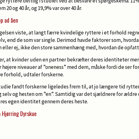
lige ryttere deltog i studiet ved at besvare et spørgeskema. 11%
 20 og 40 år, og 19,9% var over 40 år.
op ad åen
elsen viste, at langt færre kvindelige ryttere i et forhold re
selv, end de som var single. Derimod havde faktorer som, hvor
n eller ej, ikke den store sammenhæng med, hvordan de opfatt
er, at kvinder uden en partner bekræfter deres identiteter me
 højere niveauer af ”oneness” med dem, måske fordi de ser for
e forhold, udtaler forskerne.
die fandt forskerne ligeledes frem til, at jo længere tid rytt
g selv og hesten om ”en”. Samtidig var det sjældnere for ældre
eres egen identitet gennem deres heste.
å Hjørring Dyrskue