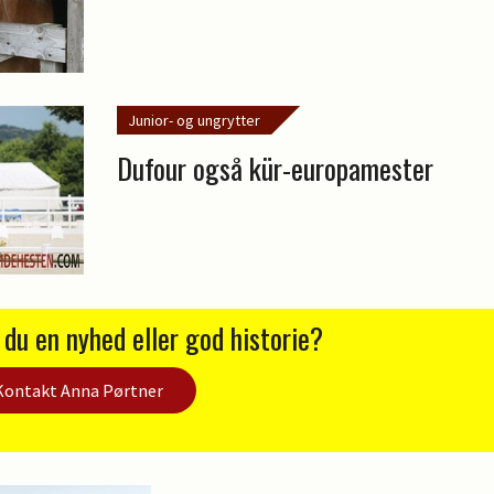
Junior- og ungrytter
Dufour også kür-europamester
 du en nyhed eller god historie?
Kontakt Anna Pørtner