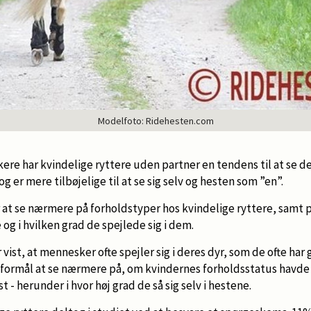
Modelfoto: Ridehesten.com
kere har kvindelige ryttere uden partner en tendens til at se 
og er mere tilbøjelige til at se sig selv og hesten som ”en”.
r at se nærmere på forholdstyper hos kvindelige ryttere, samt 
og i hvilken grad de spejlede sig i dem.
r vist, at mennesker ofte spejler sig i deres dyr, som de ofte h
l formål at se nærmere på, om kvindernes forholdsstatus havde 
t - herunder i hvor høj grad de så sig selv i hestene.