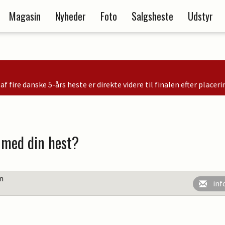
Magasin
Nyheder
Foto
Salgsheste
Udstyr
este er direkte videre til finalen efter placeringer i kvalifikationen 
t med din hest?
en
inf