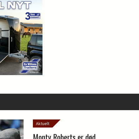
Aktuelt
Monty Roberts er død