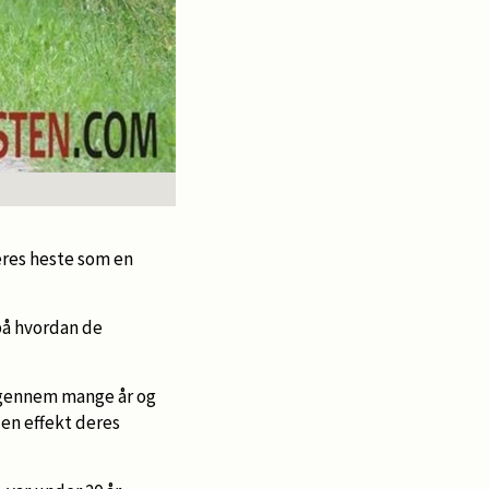
deres heste som en
på hvordan de
ar gennem mange år og
en effekt deres