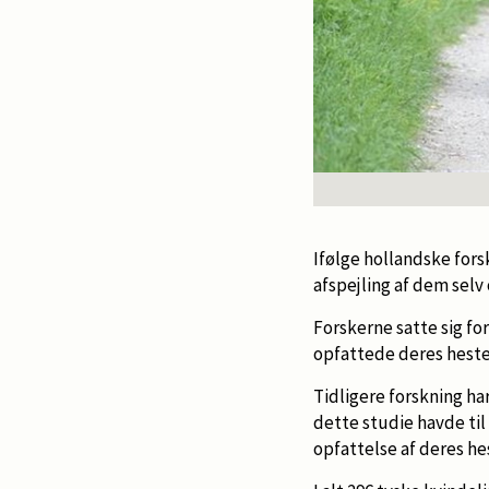
Ifølge hollandske fors
afspejling af dem selv 
Forskerne satte sig fo
opfattede deres heste 
Tidligere forskning ha
dette studie havde ti
opfattelse af deres hes