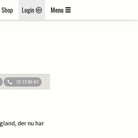
Shop
Login
Menu
20 33 86 83
gland, der nu har