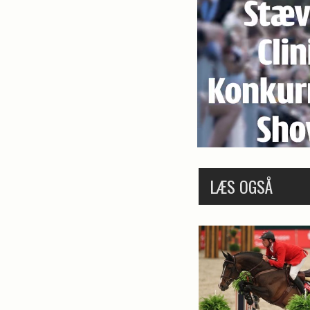
LÆS OGSÅ