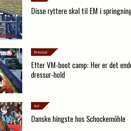
Disse ryttere skal til EM i springnin
Dressur
Efter VM-boot camp: Her er det end
dressur-hold
Avl
Danske hingste hos Schockemöhle