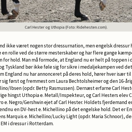
Carl Hester og Uthopia (Foto: Ridehesten.com).
and ikke været nogen stor dressurnation, men engelsk dressur h
ille en rolle ved de større mesterskaber og har flere gange kæ
for hold. Man må formode, at England nu er helt på toppen i d
g Tyskland bør ikke føle sig for sikre i medaljekampen ved det
om England nu har annonceret på deres hold, hører hver især ti
r sig først og fremmest om Laura Bechtolsheimer og den 16-åri
ellino/Ibsen (opdr. Betty Rasmussen). Dernæst erfarne Carl Hes
ige hingst Uthopia e. Metall/Inspekteur, og Carl Hesters elev
gro e. Negro/Gershwin ejet af Carl Hester. Holdets fjerdemand 
 endnu en DV-hest e. Michellino på det engelske hold. Det er Em
ns Marquis e. Michellino/Lucky Light (opdr. Maria Schnoor), d
 EM i dressur i Rotterdam.