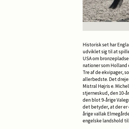
Historisk set har Engl
udviklet sig til at sp
USA om bronzepladsen 
nationer som Holland o
Tre af de ekvipager, s
allerbedste. Det dreje
Mistral Højris e. Mich
stjerneskud, den 10-år
den blot 9-årige Vale
det betyder, at der er
årige vallak Elmegårde
engelske landshold til