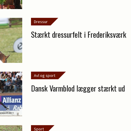
Dressur
Stærkt dressurfelt i Frederiksværk
Avl og sport
Dansk Varmblod lægger stærkt ud
Sport