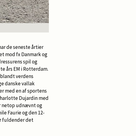
ar de seneste årtier
mpet mod fx Danmark og
ressurens spil og
te års EM i Rotterdam.
l blandt verdens
ge danske vallak
ter med en af sportens
 Charlotte Dujardin med
er netop udnævnt og
ile Faurie og den 12-
er fuldender det