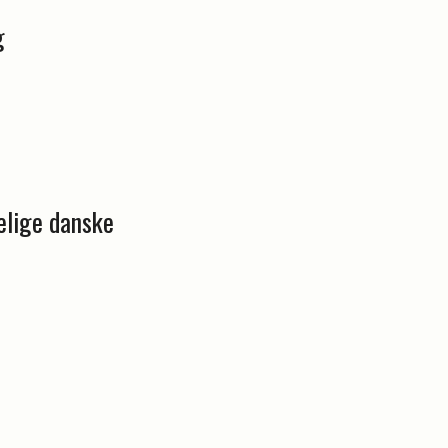
g
elige danske