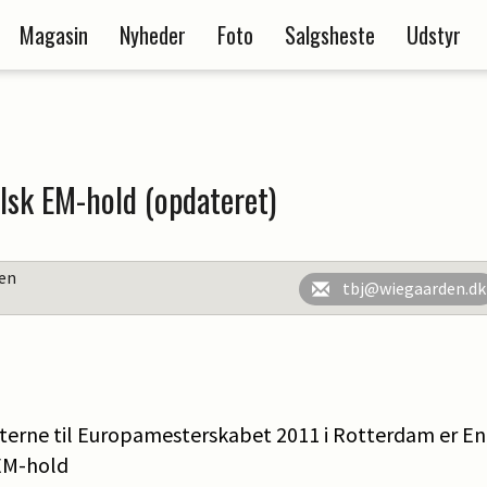
Magasin
Nyheder
Foto
Salgsheste
Udstyr
lsk EM-hold (opdateret)
en
tbj@wiegaarden.dk
erne til Europamesterskabet 2011 i Rotterdam er En
EM-hold