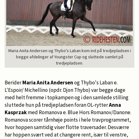
Maria Anita Andersen og Thybo's Laban kom ind på tredjepladsen i
begge afdelinger af Youngster Cup og sluttede samlet på
tredjepladsen.
Berider
Maria Anita Andersen
og Thybo's Laban e.
L'Espoir/ Michellino (opdr. Djon Thybo) var begge dage
med helt fremme i topkampen og i den samlede stilling
sluttede hun på tredjepladsen foran OL-rytter
Anna
Kasprzak
med Romanova e. Blue Hors Romanov/Danone.
Romanova scorer tårnhøje points i hele travprogrammet,
hvor hoppen samtidig viser flotte traversader. Desværre
har hoppen svært ved at changere rent, især til venstre,