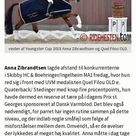
vinder af Youngster Cup 2018 Anna Zibrandtsen og Quel Filou OLD.
Anna Zibrandtsen
lagde afstand til konkurrenterne
i Skibby HC & Boehringer/Ingelheim MA1 fredag, hvor hun
red sig i front med UVM medalisten Quel Filou OLD e.
Quaterback/ Stedinger med knap fire procentpoints, hun
havde dermed en reserve at tære på i dagens Prix st.
Georges sponsoreret af Dansk Varmblod. Det blev også
nødvendigt, for parret har ingen rutine sammen på dette
niveau, og der indløb nogle småfejl som følge af
misforståelser mellem dem. Omvendt, så er de øvelser
der lykkedes af meget høj kvalitet. Anna måtte i dag tage