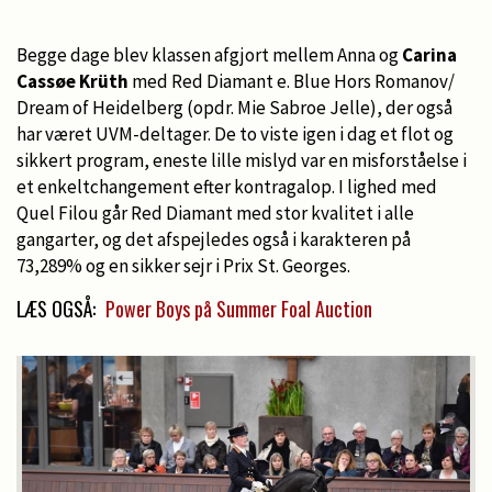
Begge dage blev klassen afgjort mellem Anna og
Carina
Cassøe Krüth
med Red Diamant e. Blue Hors Romanov/
Dream of Heidelberg (opdr. Mie Sabroe Jelle), der også
har været UVM-deltager. De to viste igen i dag et flot og
sikkert program, eneste lille mislyd var en misforståelse i
et enkeltchangement efter kontragalop. I lighed med
Quel Filou går Red Diamant med stor kvalitet i alle
gangarter, og det afspejledes også i karakteren på
73,289% og en sikker sejr i Prix St. Georges.
LÆS OGSÅ:
Power Boys på Summer Foal Auction