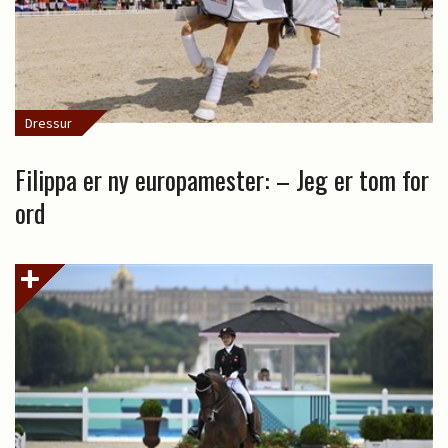
Dressur
Filippa er ny europamester: – Jeg er tom for
ord