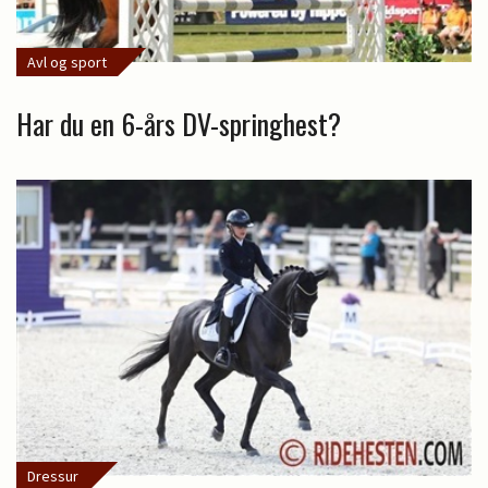
Avl og sport
Har du en 6-års DV-springhest?
Dressur