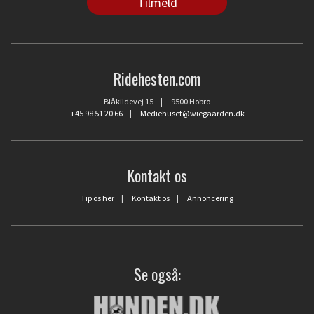
Ridehesten.com
Blåkildevej 15 | 9500 Hobro
+45 98 51 20 66
|
Mediehuset@wiegaarden.dk
Kontakt os
Tip os her
|
Kontakt os
|
Annoncering
Se også: