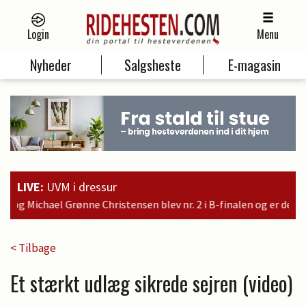
Login
Menu
Nyheder
Salgsheste
E-magasin
LIVE:
UVM i dressur
v nr. 2 i B-finalen og er dermed kvalificeret til søndagens fina
< Tilbage
Et stærkt udlæg sikrede sejren (video)