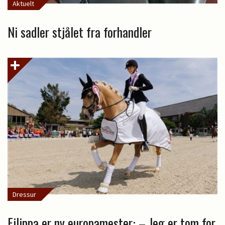
Aktuelt
Ni sadler stjålet fra forhandler
Dressur
Filippa er ny europamester: – Jeg er tom for