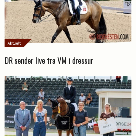
Aktuelt
DR sender live fra VM i dressur