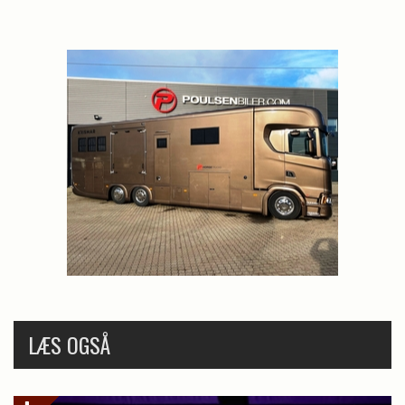
LÆS OGSÅ