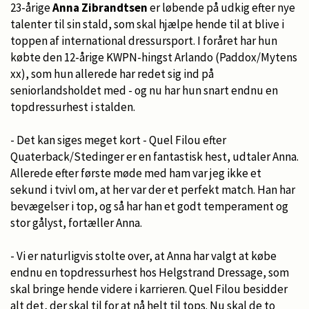
23-årige
Anna Zibrandtsen
er løbende på udkig efter nye
talenter til sin stald, som skal hjælpe hende til at blive i
toppen af international dressursport. I foråret har hun
købte den 12-årige KWPN-hingst Arlando (Paddox/Mytens
xx), som hun allerede har redet sig ind på
seniorlandsholdet med - og nu har hun snart endnu en
topdressurhest i stalden.
- Det kan siges meget kort - Quel Filou efter
Quaterback/Stedinger er en fantastisk hest, udtaler Anna.
Allerede efter første møde med ham var jeg ikke et
sekund i tvivl om, at her var der et perfekt match. Han har
bevægelser i top, og så har han et godt temperament og
stor gålyst, fortæller Anna.
- Vi er naturligvis stolte over, at Anna har valgt at købe
endnu en topdressurhest hos Helgstrand Dressage, som
skal bringe hende videre i karrieren. Quel Filou besidder
alt det, der skal til for at nå helt til tops. Nu skal de to