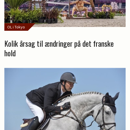
OL i Tokyo
Kolik årsag til ændringer på det franske
hold