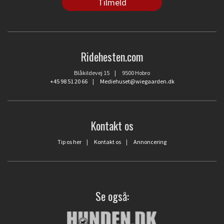
Ridehesten.com
Blåkildevej 15 | 9500 Hobro
+45 98 51 20 66
|
Mediehuset@wiegaarden.dk
Kontakt os
Tip os her
|
Kontakt os
|
Annoncering
Se også: