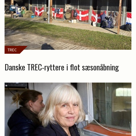
TREC
Danske TREC-ryttere i flot sæsonåbning