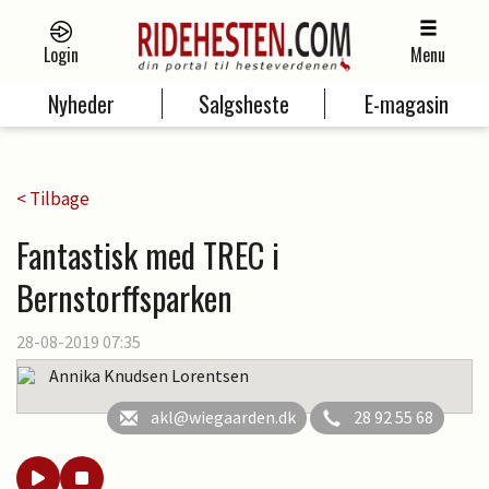
Login
Menu
Nyheder
Salgsheste
E-magasin
< Tilbage
Fantastisk med TREC i
Bernstorffsparken
28-08-2019 07:35
Annika Knudsen Lorentsen
akl@wiegaarden.dk
28 92 55 68