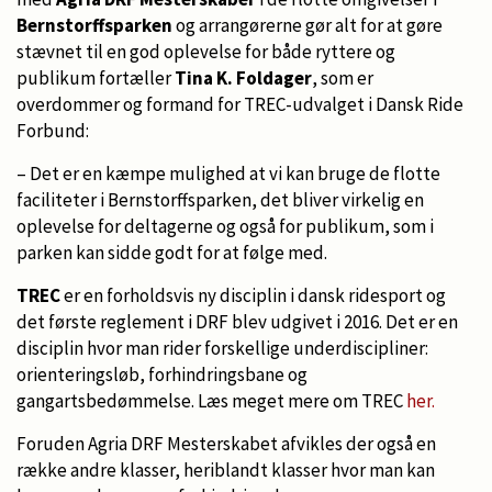
Bernstorffsparken
og arrangørerne gør alt for at gøre
stævnet til en god oplevelse for både ryttere og
publikum fortæller
Tina K. Foldager
, som er
overdommer og formand for TREC-udvalget i Dansk Ride
Forbund:
– Det er en kæmpe mulighed at vi kan bruge de flotte
faciliteter i Bernstorffsparken, det bliver virkelig en
oplevelse for deltagerne og også for publikum, som i
parken kan sidde godt for at følge med.
TREC
er en forholdsvis ny disciplin i dansk ridesport og
det første reglement i DRF blev udgivet i 2016. Det er en
disciplin hvor man rider forskellige underdiscipliner:
orienteringsløb, forhindringsbane og
gangartsbedømmelse. Læs meget mere om TREC
her.
Foruden Agria DRF Mesterskabet afvikles der også en
række andre klasser, heriblandt klasser hvor man kan