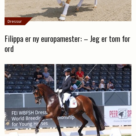
Dressur
Filippa er ny europamester: – Jeg er tom for
ord