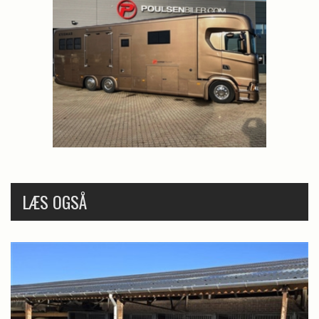
LÆS OGSÅ