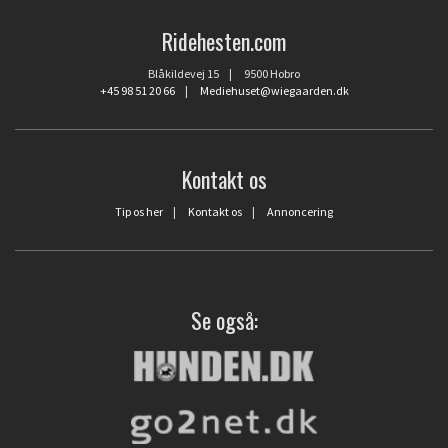
Ridehesten.com
Blåkildevej 15 | 9500 Hobro
+45 98 51 20 66
|
Mediehuset@wiegaarden.dk
Kontakt os
Tip os her
|
Kontakt os
|
Annoncering
Se også: