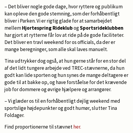
– Det bliver nogle gode dage, hvor ryttere og publikum
kan opleve den gode stemning, som der forhåbentligt
bliver i Parken. Vi er rigtig glade for at samarbejdet
mellem
Hjortespring Rideklub
og
Sportsrideklubben
har gjort at rytterne får lov at ride på de gode faciliteter.
Det bliver en travl weekend for os officials, da der er
mange beregninger, som alle skal laves manuelt.
Tina udtrykker dog også, at hun gerne står for en stor del
af det lidt tungere arbejde ved TREC-stævnerne, da hun
godt kan lide sporten og hun synes de mange deltagere er
gode til at bakke op, og have forståelse for det krævende
job for dommere og øvrige hjælpere og arrangører.
– Vi glæder os til en forhåbentligt dejlig weekend med
sportslige højdepunkter og godt humør, slutter Tina
Foldager.
Find proportionerne til stævnet
her.