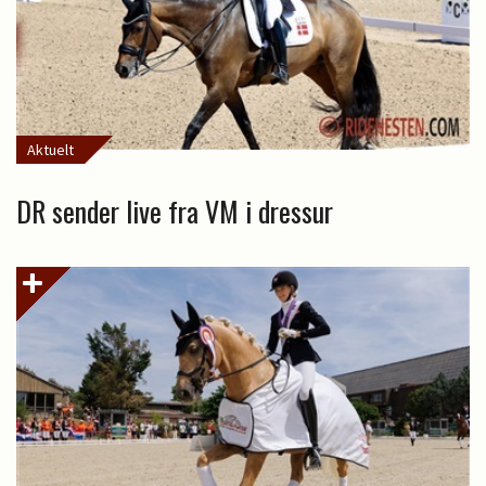
Aktuelt
DR sender live fra VM i dressur