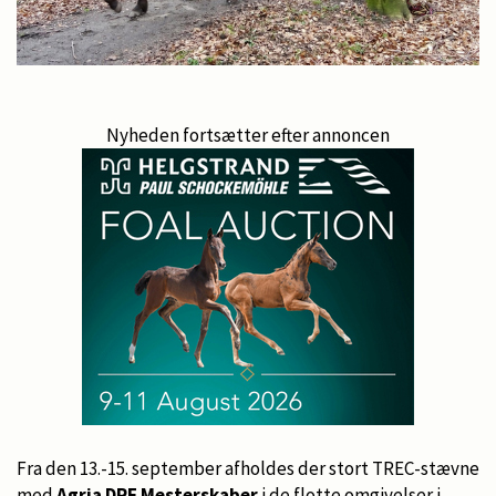
Nyheden fortsætter efter annoncen
Fra den 13.-15. september afholdes der stort TREC-stævne
med
Agria DRF Mesterskaber
i de flotte omgivelser i