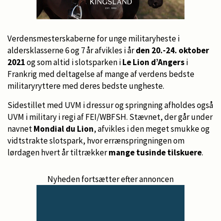
Verdensmesterskaberne for unge militaryheste i
aldersklasserne 6 og 7 år afvikles i år
den 20.-24. oktober
2021
og som altid i slotsparken i
Le Lion d’Angers
i
Frankrig med deltagelse af mange af verdens bedste
militaryryttere med deres bedste ungheste.
Sidestillet med UVM i dressur og springning afholdes også
UVM i military i regi af FEI/WBFSH. Stævnet, der går under
navnet
Mondial du Lion
, afvikles i den meget smukke og
vidtstrakte slotspark, hvor errænspringningen om
lørdagen hvert år tiltrækker
mange tusinde tilskuere
.
Nyheden fortsætter efter annoncen