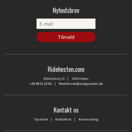
Nyhedsbrev
Ridehesten.com
Blåkildevej 15 | 9500 Hobro
+45 98 51 20 66
|
Mediehuset@wiegaarden.dk
Kontakt os
Tip os her
|
Kontakt os
|
Annoncering