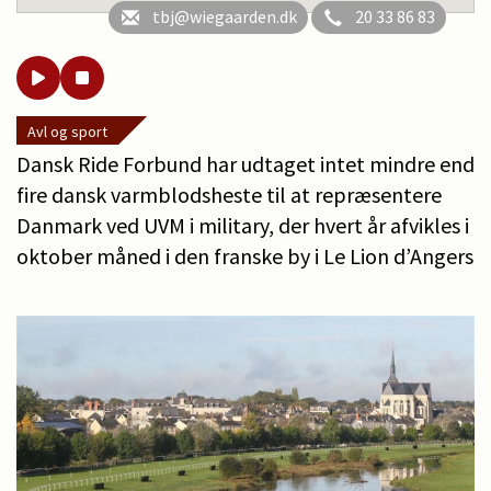
tbj@wiegaarden.dk
20 33 86 83
Avl og sport
Dansk Ride Forbund har udtaget intet mindre end
fire dansk varmblodsheste til at repræsentere
Danmark ved UVM i military, der hvert år afvikles i
oktober måned i den franske by i Le Lion d’Angers