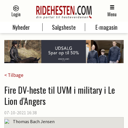
Login
Menu
Nyheder
Salgsheste
E-magasin
< Tilbage
Fire DV-heste til UVM i military i Le
Lion d’Angers
07-10-2021 16:38
Thomas Bach Jensen