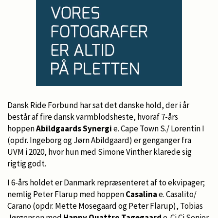
Dansk Ride Forbund har sat det danske hold, der i år
består af fire dansk varmblodsheste, hvoraf 7-års
hoppen
Abildgaards Synergi
e. Cape Town S./ Lorentin I
(opdr. Ingeborg og Jørn Abildgaard) er genganger fra
UVM i 2020, hvor hun med Simone Vinther klarede sig
rigtig godt.
I 6-års holdet er Danmark repræsenteret af to ekvipager;
nemlig Peter Flarup med hoppen
Casalina
e. Casalito/
Carano (opdr. Mette Mosegaard og Peter Flarup), Tobias
Jørgensen med
Happy Quattro Tagegaard
e. Ci Ci Senior