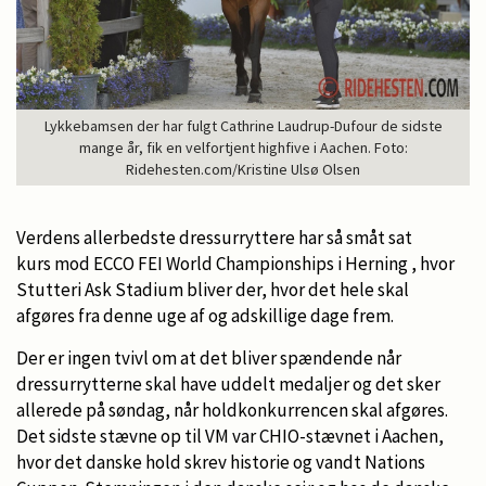
Lykkebamsen der har fulgt Cathrine Laudrup-Dufour de sidste
mange år, fik en velfortjent highfive i Aachen. Foto:
Ridehesten.com/Kristine Ulsø Olsen
Verdens allerbedste dressurryttere har så småt sat
kurs mod ECCO FEI World Championships i Herning , hvor
Stutteri Ask Stadium bliver der, hvor det hele skal
afgøres fra denne uge af og adskillige dage frem.
Der er ingen tvivl om at det bliver spændende når
dressurrytterne skal have uddelt medaljer og det sker
allerede på søndag, når holdkonkurrencen skal afgøres.
Det sidste stævne op til VM var CHIO-stævnet i Aachen,
hvor det danske hold skrev historie og vandt Nations