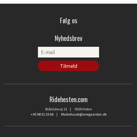
Følg os
Nyhedsbrev
Ridehesten.com
Blåkildevej 15 | 9500 Hobro
+45 98 51 20 66
|
Mediehuset@wiegaarden.dk