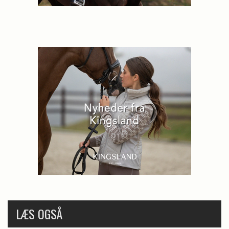
LÆS OGSÅ