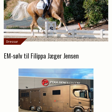
Dressur
EM-sølv til Filippa Jæger Jensen