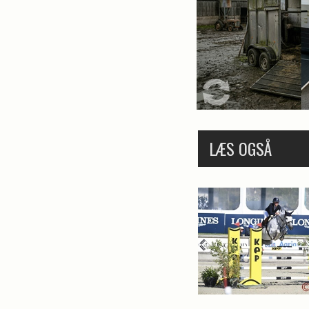
LÆS OGSÅ