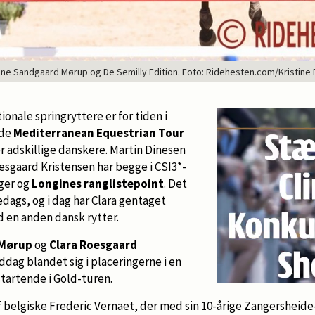
ne Sandgaard Mørup og De Semilly Edition. Foto: Ridehesten.com/Kristine
onale springryttere er for tiden i
ide
Mediterranean Equestrian Tour
r adskillige danskere. Martin Dinesen
esgaard Kristensen har begge i CSI3*-
ger og
Longines ranglistepoint
. Det
edags, og i dag har Clara gentaget
en anden dansk rytter.
 Mørup
og
Clara Roesgaard
iddag blandet sig i placeringerne i en
tartende i Gold-turen.
f belgiske Frederic Vernaet, der med sin 10-årige Zangersheid