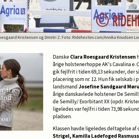
oesgaard Kristensen og Dimitri Z. Foto: Ridehesten.com/Annika Knudsen L
Danske
Clara Roesgaard Kristensen
h
årige holstenerhoppe AK's Cavalina e. C
gik fejlfrit i tiden 69,13 sekunder, der
placering som nr. 12. Hun fik selskab i 
landsmand
Josefine Sandgaard Mør
årige danskavlede holstener De Semill
de Semilly/ Exorbitant XX (opdr. Krist
ligeledes var fejlfri i tiden 73,98 sekun
pladsen.
Klassen havde ligeledes deltagelse af
Strigel, Kamilla Ladefoged Rasmuss