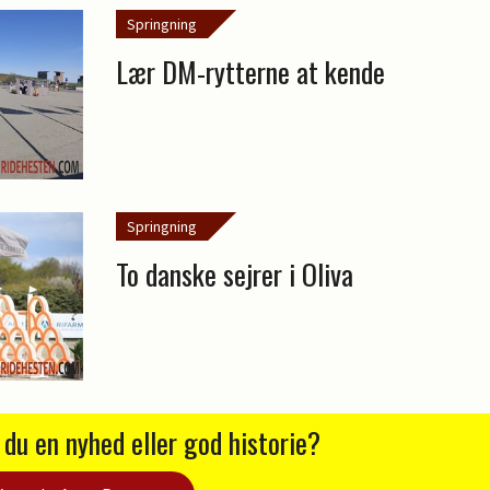
Springning
Lær DM-rytterne at kende
Springning
To danske sejrer i Oliva
 du en nyhed eller god historie?