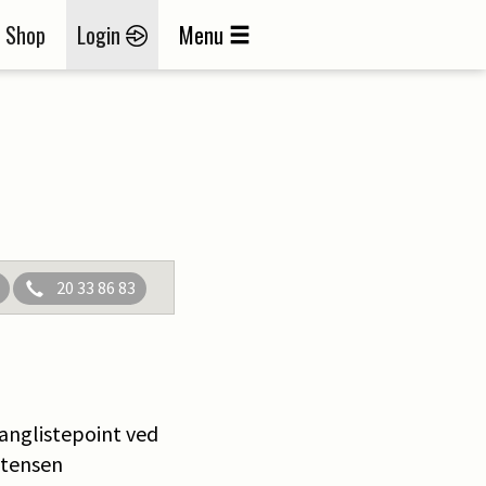
Shop
Login
Menu
20 33 86 83
ranglistepoint ved
stensen