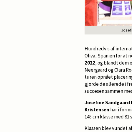
Josefi
Hundredvis af internati
Oliva, Spanien for at r
2022
, og blandt dem e
Neergaard og Clara Ro
turen opnået placerin
gjorde de allerede i fr
succesen sammen med 
Josefine Sandgaard
Kristensen
har i form
145 cm klasse med 81 s
Klassen blev vundet a