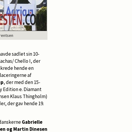
orentsen
avde sadlet sin 10-
achas/ Chello I, der
 sikrede hende en
placeringerne af
up
, der med den 15-
y Edition e. Diamant
ensen Klaus Thingholm)
der, der gav hende 19.
 danskerne
Gabrielle
en og Martin Dinesen