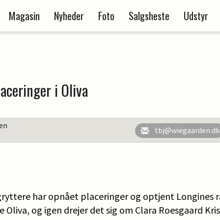
Magasin
Nyheder
Foto
Salgsheste
Udstyr
aceringer i Oliva
en
tbj@wiegaarden.dk
gryttere har opnået placeringer og optjent Longines 
 Oliva, og igen drejer det sig om Clara Roesgaard Kri