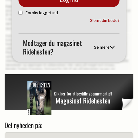
Forbliv logget ind
Glemt din kode?
Modtager du magasinet
Se mere
Ridehesten?
Klik her for at bestille abonnement på
Magasinet Ridehesten
Del nyheden på: