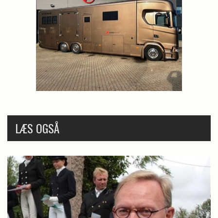
LÆS OGSÅ