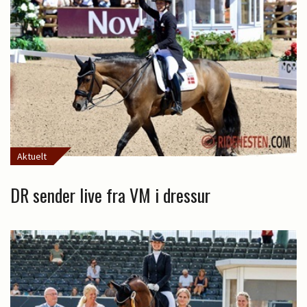
Aktuelt
DR sender live fra VM i dressur