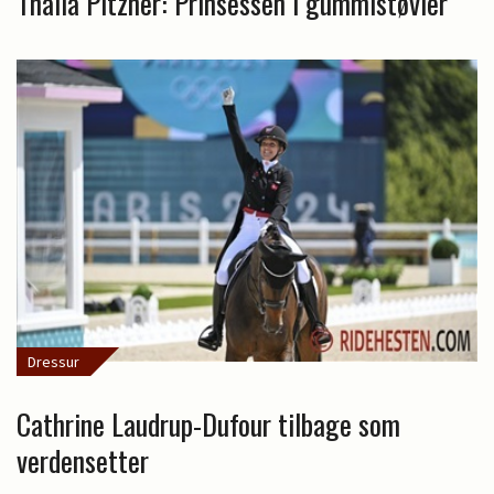
Thalia Pitzner: Prinsessen i gummistøvler
Dressur
Cathrine Laudrup-Dufour tilbage som
verdensetter