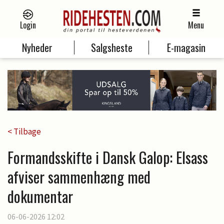
Login
Menu
Nyheder
Salgsheste
E-magasin
< Tilbage
Formandsskifte i Dansk Galop: Elsass
afviser sammenhæng med
dokumentar
06-06-2026 12:02