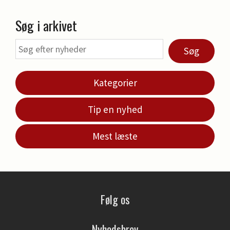
Søg i arkivet
Søg
Kategorier
Tip en nyhed
Mest læste
Følg os
Nyhedsbrev