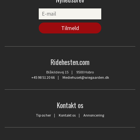
Ridehesten.com
Blåkildevej 15 | 9500 Hobro
+45 98 51 20 66
|
Mediehuset@wiegaarden.dk
Kontakt os
Tip os her
|
Kontakt os
|
Annoncering