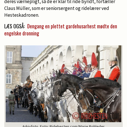
deres værnepligt, så de er klar til ride byridt, fortæller
Claus Müller, som er seniorsergent og ridelærer ved
Hesteskadronen.
LÆS OGSÅ:
Dengang en plettet gardehusarhest mødte den
engelske dronning
Arkivfoto. Foto: Ridehesten.com/Marie Rohleder