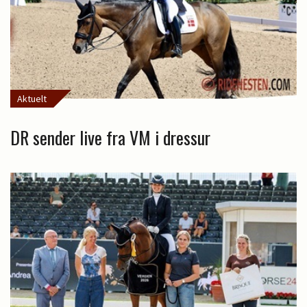
Aktuelt
DR sender live fra VM i dressur