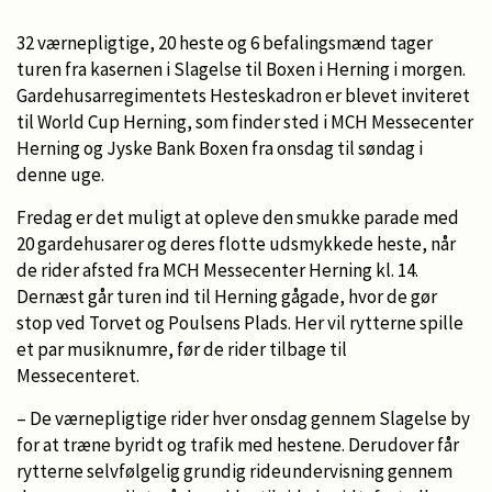
32 værnepligtige, 20 heste og 6 befalingsmænd tager
turen fra kasernen i Slagelse til Boxen i Herning i morgen.
Gardehusarregimentets Hesteskadron er blevet inviteret
til World Cup Herning, som finder sted i MCH Messecenter
Herning og Jyske Bank Boxen fra onsdag til søndag i
denne uge.
Fredag er det muligt at opleve den smukke parade med
20 gardehusarer og deres flotte udsmykkede heste, når
de rider afsted fra MCH Messecenter Herning kl. 14.
Dernæst går turen ind til Herning gågade, hvor de gør
stop ved Torvet og Poulsens Plads. Her vil rytterne spille
et par musiknumre, før de rider tilbage til
Messecenteret.
– De værnepligtige rider hver onsdag gennem Slagelse by
for at træne byridt og trafik med hestene. Derudover får
rytterne selvfølgelig grundig rideundervisning gennem