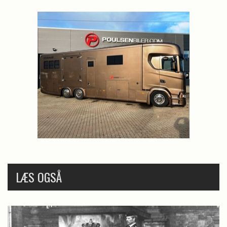
LÆS OGSÅ