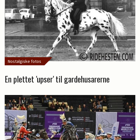
Nostalgiske fotos
En plettet 'upser' til gardehusarerne