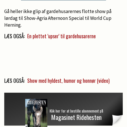
Gå heller ikke glip af gardehusarernes flotte show på
lørdag til Show-Agria Afternoon Special til World Cup
Herning.
LÆS OGSÅ:
En plettet 'upser' til gardehusarerne
LÆS OGSÅ:
Show med hyldest, humor og honnør (video)
Klik her for at bestille abonnement på
Magasinet Ridehesten