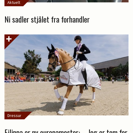
Aktuelt
Ni sadler stjålet fra forhandler
Dressur
Filippa er ny europamester: – Jeg er tom for