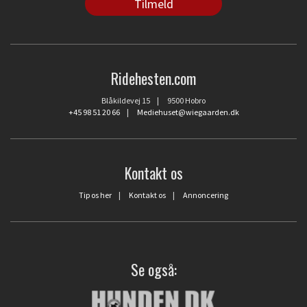
Ridehesten.com
Blåkildevej 15 | 9500 Hobro
+45 98 51 20 66
|
Mediehuset@wiegaarden.dk
Kontakt os
Tip os her
|
Kontakt os
|
Annoncering
Se også: