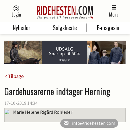
Login
Menu
Nyheder
Salgsheste
E-magasin
< Tilbage
Gardehusarerne indtager Herning
17-10-2019 14:34
Marie Helene Rigård Rohleder
info@ridehesten.com