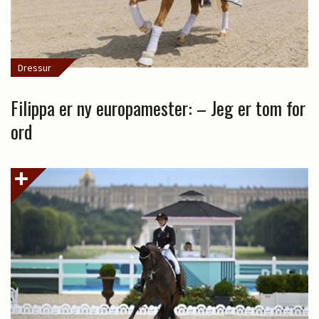
Dressur
Filippa er ny europamester: – Jeg er tom for
ord