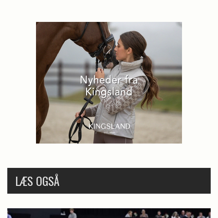
LÆS OGSÅ