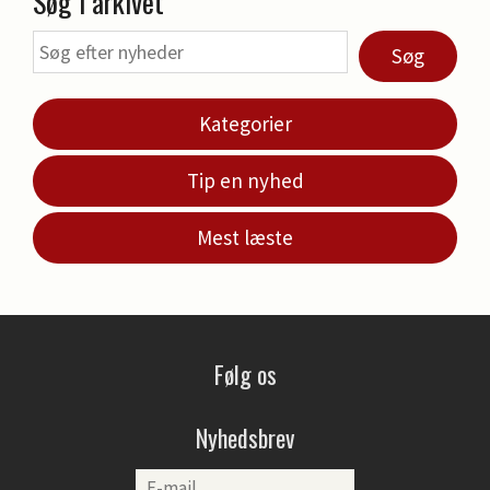
Søg i arkivet
Søg
Kategorier
Tip en nyhed
Mest læste
Følg os
Nyhedsbrev