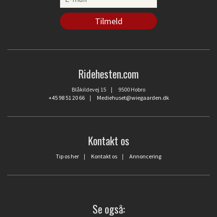
Ridehesten.com
Blåkildevej 15 | 9500 Hobro
+45 98 51 20 66
|
Mediehuset@wiegaarden.dk
Kontakt os
Tip os her
|
Kontakt os
|
Annoncering
Se også: