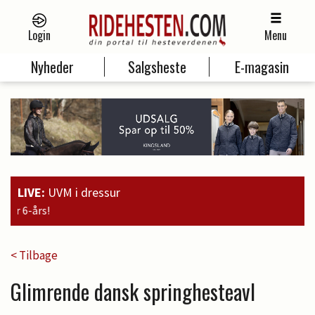
Login
Menu
Nyheder
Salgsheste
E-magasin
LIVE:
UVM i dressur
19:00
Guld til Faustino G. og 
< Tilbage
Glimrende dansk springhesteavl