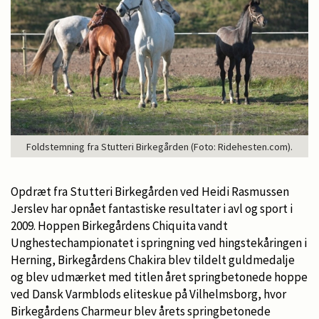
Foldstemning fra Stutteri Birkegården (Foto: Ridehesten.com).
Opdræt fra Stutteri Birkegården ved Heidi Rasmussen
Jerslev har opnået fantastiske resultater i avl og sport i
2009. Hoppen Birkegårdens Chiquita vandt
Unghestechampionatet i springning ved hingstekåringen i
Herning, Birkegårdens Chakira blev tildelt guldmedalje
og blev udmærket med titlen året springbetonede hoppe
ved Dansk Varmblods eliteskue på Vilhelmsborg, hvor
Birkegårdens Charmeur blev årets springbetonede