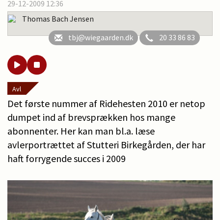
29-12-2009 12:36
Thomas Bach Jensen
tbj@wiegaarden.dk
20 33 86 83
Avl
Det første nummer af Ridehesten 2010 er netop
dumpet ind af brevsprækken hos mange
abonnenter. Her kan man bl.a. læse
avlerportrættet af Stutteri Birkegården, der har
haft forrygende succes i 2009