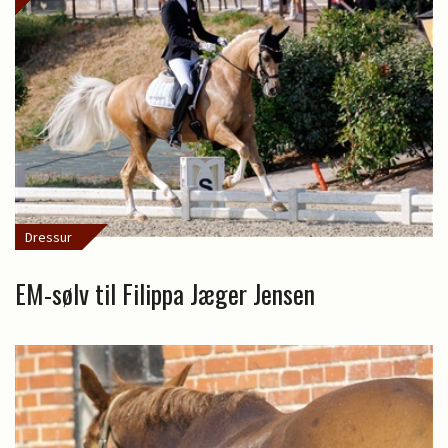
Dressur
EM-sølv til Filippa Jæger Jensen