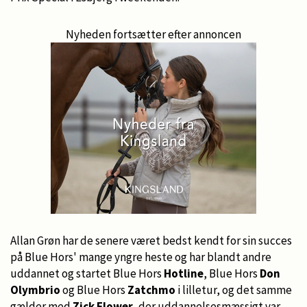
Nyheden fortsætter efter annoncen
Allan Grøn har de senere været bedst kendt for sin succes
på Blue Hors' mange yngre heste og har blandt andre
uddannet og startet Blue Hors
Hotline
, Blue Hors
Don
Olymbrio
og Blue Hors
Zatchmo
i lilletur, og det samme
gælder med
Zick Flower
, der uddannelsesmæssigt var