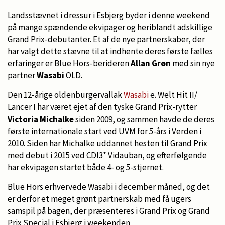
Landsstævnet i dressur i Esbjerg byder i denne weekend
på mange spændende ekvipager og heriblandt adskillige
Grand Prix-debutanter. Et af de nye partnerskaber, der
har valgt dette stævne til at indhente deres første fælles
erfaringer er Blue Hors-berideren
Allan Grøn
med sin nye
partner
Wasabi
OLD.
Den 12-årige oldenburgervallak
Wasabi
e. Welt Hit II/
Lancer I har været ejet af den tyske Grand Prix-rytter
Victoria Michalke
siden 2009, og sammen havde de deres
første internationale start ved UVM for 5-års i Verden i
2010. Siden har Michalke uddannet hesten til Grand Prix
med debut i 2015 ved CDI3* Vidauban, og efterfølgende
har ekvipagen startet både 4- og 5-stjernet.
Blue Hors erhvervede Wasabi i december måned, og det
er derfor et meget grønt partnerskab med få ugers
samspil på bagen, der præsenteres i Grand Prix og Grand
Prix Special i Esbjerg i weekenden.