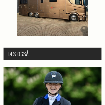
LÆS OGSÅ