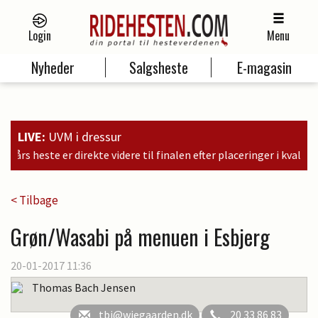
Login
Menu
Nyheder
Salgsheste
E-magasin
LIVE:
UVM i dressur
til finalen efter placeringer i kvalifikationen som nr. 6, 9 og 11
< Tilbage
Grøn/Wasabi på menuen i Esbjerg
20-01-2017 11:36
Thomas Bach Jensen
tbj@wiegaarden.dk
20 33 86 83