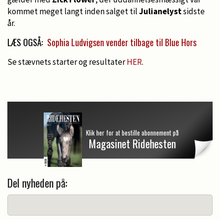
kommet meget langt inden salget til
Julianelyst
sidste
år.
LÆS OGSÅ:
Sophia Ludvigsen vender tilbage til Blue Hors
Se stævnets starter og resultater
HER
.
Klik her for at bestille abonnement på
Magasinet Ridehesten
Del nyheden på: