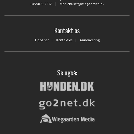
+45 98 51 20 66
|
Mediehuset@wiegaarden.dk
Kontakt os
Tip os her
|
Kontakt os
|
Annoncering
Se også: