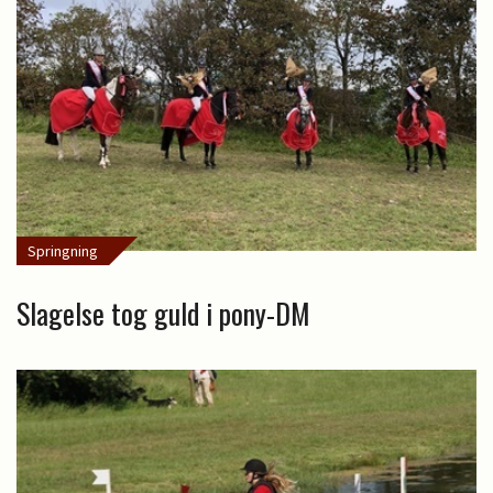
Springning
Slagelse tog guld i pony-DM