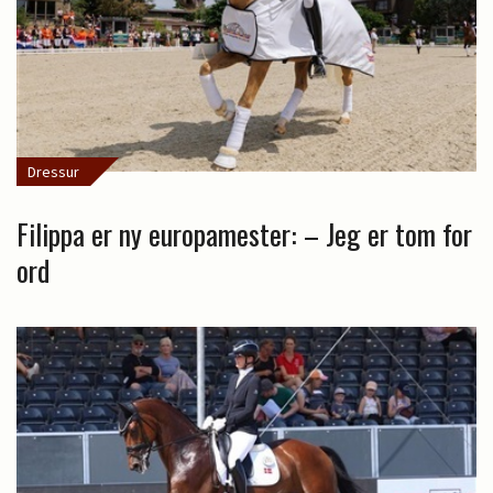
Dressur
Filippa er ny europamester: – Jeg er tom for
ord