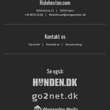
Ridehesten.com
Blåkildevej 15 | 9500 Hobro
+45 98 51 20 66
|
Mediehuset@wiegaarden.dk
Kontakt os
Tip os her
|
Kontakt os
|
Annoncering
Se også: