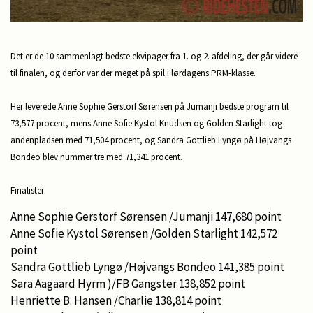
Det er de 10 sammenlagt bedste ekvipager fra 1. og 2. afdeling, der går videre
til finalen, og derfor var der meget på spil i lørdagens PRM-klasse.
Her leverede Anne Sophie Gerstorf Sørensen på Jumanji bedste program til
73,577 procent
, mens Anne Sofie Kystol Knudsen og Golden Starlight tog
anden
pladsen med 71,504 procent
, og Sandra Gottlieb Lyngø på Højvangs
Bondeo blev nummer tre
med 71,341 procent
.
Finalister
Anne Sophie Gerstorf Sørensen /Jumanji 147,680 point
Anne Sofie Kystol Sørensen /Golden Starlight 142,572
point
Sandra Gottlieb Lyngø /Højvangs Bondeo 141,385 point
Sara Aagaard Hyrm )/FB Gangster 138,852 point
Henriette B. Hansen /Charlie 138,814 point