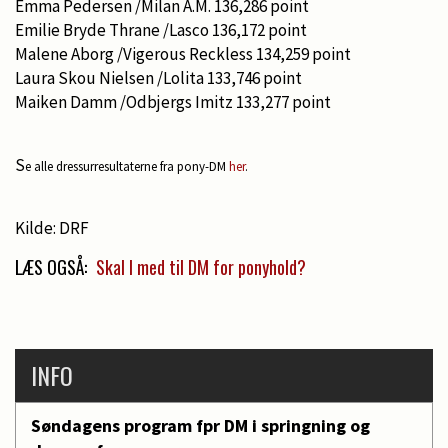
Emma Pedersen /Milan A.M. 136,286 point
Emilie Bryde Thrane /Lasco 136,172 point
Malene Aborg /Vigerous Reckless 134,259 point
Laura Skou Nielsen /Lolita 133,746 point
Maiken Damm /Odbjergs Imitz 133,277 point
S
e alle dressurresultaterne fra pony-DM
her
.
Kilde: DRF
LÆS OGSÅ:
Skal I med til DM for ponyhold?
INFO
Søndagens program fpr DM i springning og