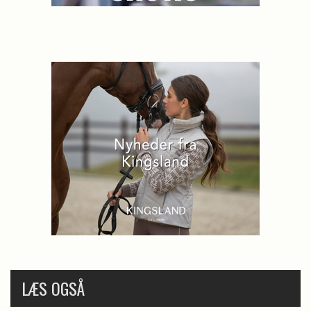
LÆS OGSÅ