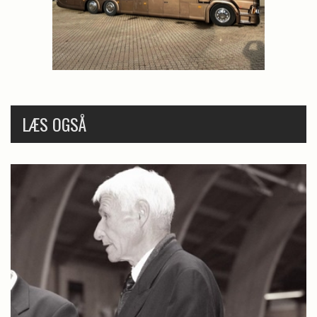
LÆS OGSÅ