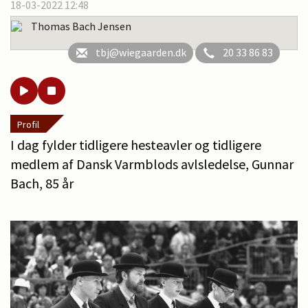
18-03-2022 12:48
Thomas Bach Jensen
tbj@wiegaarden.dk
20 33 86 83
Profil
I dag fylder tidligere hesteavler og tidligere
medlem af Dansk Varmblods avlsledelse, Gunnar
Bach, 85 år