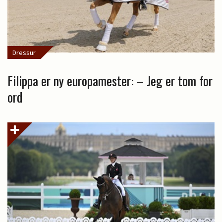
Dressur
Filippa er ny europamester: – Jeg er tom for
ord