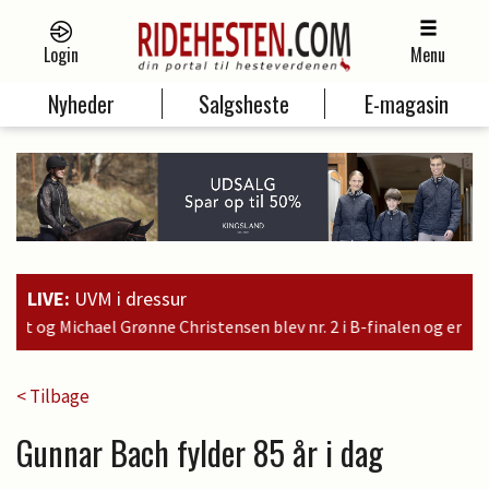
Login
Menu
Nyheder
Salgsheste
E-magasin
LIVE:
UVM i dressur
ristensen blev nr. 2 i B-finalen og er dermed kvalificeret til sø
< Tilbage
Gunnar Bach fylder 85 år i dag