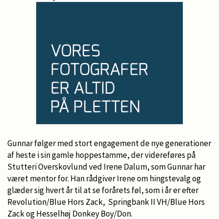
Gunnar følger med stort engagement de nye generationer
af heste i sin gamle hoppestamme, der videreføres på
Stutteri Overskovlund ved Irene Dalum, som Gunnar har
været mentor for. Han rådgiver Irene om hingstevalg og
glæder sig hvert år til at se forårets føl, som i år er efter
Revolution/Blue Hors Zack, Springbank II VH/Blue Hors
Zack og Hesselhøj Donkey Boy/Don.