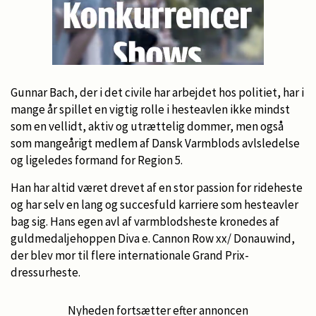
Gunnar Bach, der i det civile har arbejdet hos politiet, har i
mange år spillet en vigtig rolle i hesteavlen ikke mindst
som en vellidt, aktiv og utrættelig dommer, men også
som mangeårigt medlem af Dansk Varmblods avlsledelse
og ligeledes formand for Region 5.
Han har altid været drevet af en stor passion for rideheste
og har selv en lang og succesfuld karriere som hesteavler
bag sig. Hans egen avl af varmblodsheste kronedes af
guldmedaljehoppen Diva e. Cannon Row xx/ Donauwind,
der blev mor til flere internationale Grand Prix-
dressurheste.
Nyheden fortsætter efter annoncen