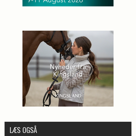
LÆS OGSÅ