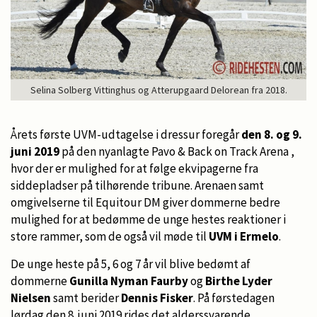
Selina Solberg Vittinghus og Atterupgaard Delorean fra 2018.
Årets første UVM-udtagelse i dressur foregår
den 8. og 9.
juni 2019
på den nyanlagte Pavo & Back on Track Arena ,
hvor der er mulighed for at følge ekvipagerne fra
siddepladser på tilhørende tribune. Arenaen samt
omgivelserne til Equitour DM giver dommerne bedre
mulighed for at bedømme de unge hestes reaktioner i
store rammer, som de også vil møde til
UVM i Ermelo
.
De unge heste på 5, 6 og 7 år vil blive bedømt af
dommerne
Gunilla Nyman Faurby
og
Birthe Lyder
Nielsen
samt berider
Dennis Fisker
. På førstedagen
lørdag den 8. juni 2019 rides det alderssvarende