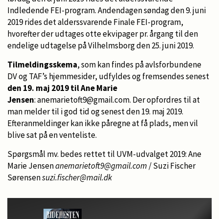
Indledende FEI-program. Andendagen søndag den 9. juni
2019 rides det alderssvarende Finale FEI-program,
hvorefter der udtages otte ekvipager pr. årgang til den
endelige udtagelse på Vilhelmsborg den 25. juni 2019.
Tilmeldingsskema
, som kan findes på avlsforbundene
DV og TAF’s hjemmesider, udfyldes og fremsendes senest
den 19. maj 2019 til Ane Marie
Jensen
: anemarietoft9@gmail.com. Der opfordres til at
man melder til i god tid og senest den 19. maj 2019.
Efteranmeldinger kan ikke påregne at få plads, men vil
blive sat på en venteliste.
Spørgsmål mv. bedes rettet til UVM-udvalget 2019: Ane
Marie Jensen
anemarietoft9@gmail.com
/ Suzi Fischer
Sørensen
suzi.fischer@mail.dk