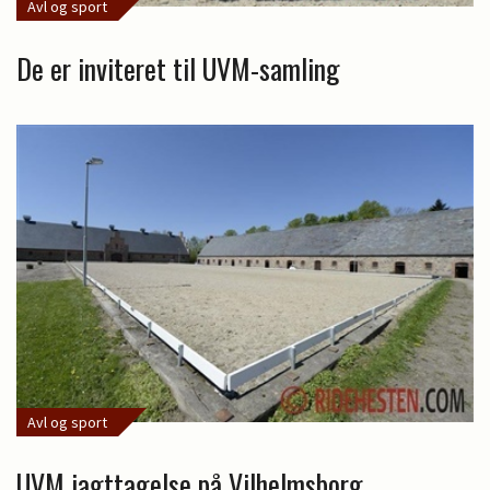
Avl og sport
De er inviteret til UVM-samling
Avl og sport
UVM iagttagelse på Vilhelmsborg