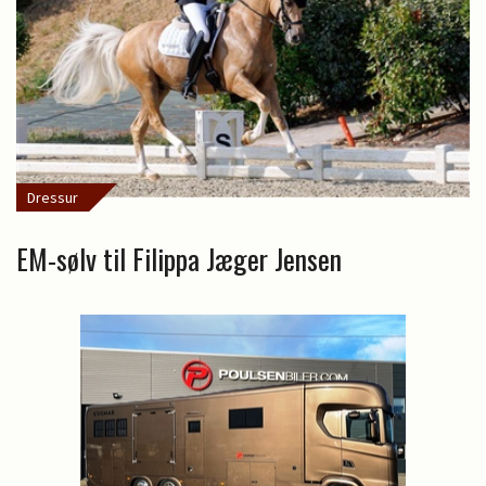
Dressur
EM-sølv til Filippa Jæger Jensen