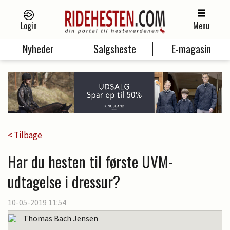
Login
Menu
Nyheder
Salgsheste
E-magasin
< Tilbage
Har du hesten til første UVM-
udtagelse i dressur?
10-05-2019 11:54
Thomas Bach Jensen