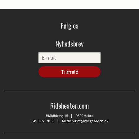
Følg os
Nyhedsbrev
Ridehesten.com
Blåkildevej 15 | 9500 Hobro
+45 98 51 20 66
|
Mediehuset@wiegaarden.dk