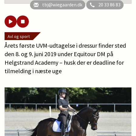
tbj@wiegaarden.dk
20 33 86 83
Avl og sport
Årets første UVM-udtagelse i dressur finder sted
den 8. og 9. juni 2019 under Equitour DM på
Helgstrand Academy – husk der er deadline for
tilmelding i næste uge