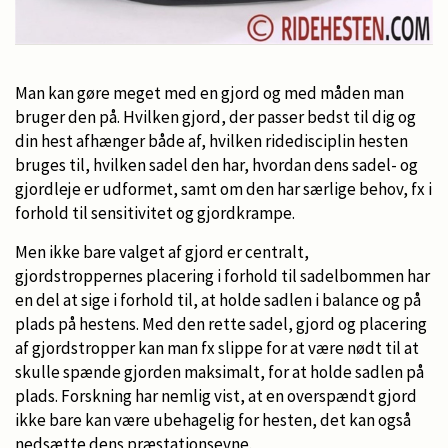
Man kan gøre meget med en gjord og med måden man
bruger den på. Hvilken gjord, der passer bedst til dig og
din hest afhænger både af, hvilken ridedisciplin hesten
bruges til, hvilken sadel den har, hvordan dens sadel- og
gjordleje er udformet, samt om den har særlige behov, fx i
forhold til sensitivitet og gjordkrampe.
Men ikke bare valget af gjord er centralt,
gjordstroppernes placering i forhold til sadelbommen har
en del at sige i forhold til, at holde sadlen i balance og på
plads på hestens. Med den rette sadel, gjord og placering
af gjordstropper kan man fx slippe for at være nødt til at
skulle spænde gjorden maksimalt, for at holde sadlen på
plads. Forskning har nemlig vist, at en overspændt gjord
ikke bare kan være ubehagelig for hesten, det kan også
nedsætte dens præstationsevne.