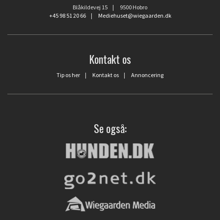
Blåkildevej 15 | 9500 Hobro
+45 98 51 20 66
|
Mediehuset@wiegaarden.dk
Kontakt os
Tip os her
|
Kontakt os
|
Annoncering
Se også: