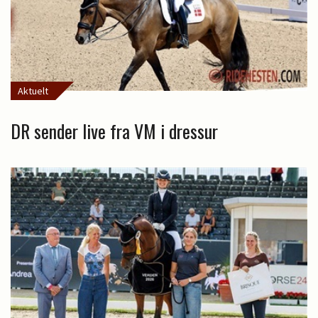
Aktuelt
DR sender live fra VM i dressur