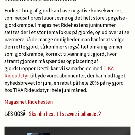
Forkert brug af gjord kan have negative konsekvenser,
som nedsat præstationsevne og det helt store spøgelse -
gjordkrampe. I magasinet Ridehestens juninummer
sættes der i et stor tema fokus på gjorde, og ud over at se
nærmere på de mange muligheder man har for at vælge
den rette gjord, så kommer vi også tæt omkring emner
som gjordkrampe, korrekt tilvænning til gjord, hvor
stramt gjorden må spændes og placering af
gjordstropper. Dertil kan vi i samarbejde med
TIKA
Rideudstyr
tilbyde vores abonnenter, der har modtaget
nyhedsbrevet for juni, en rabat på hele 20% på ny gjord
hos TIKA Rideudstyr i hele juni måned.
Magasinet Ridehesten
.
LÆS OGSÅ:
Skal din hest til stævne i udlandet?