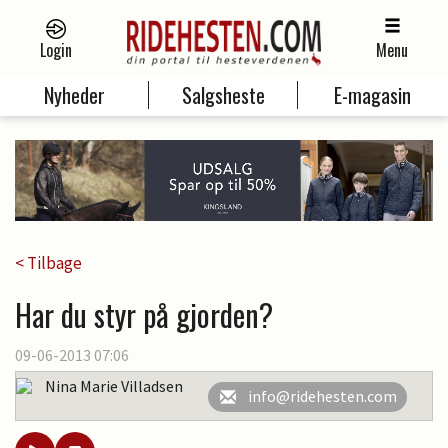
Login
Menu
Nyheder
Salgsheste
E-magasin
< Tilbage
Har du styr på gjorden?
09-06-2013 07:06
Nina Marie Villadsen
info@ridehesten.com