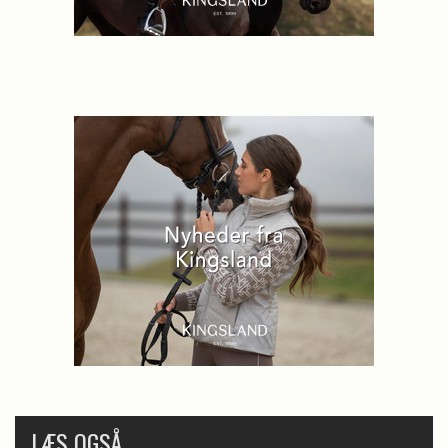
LÆS OGSÅ