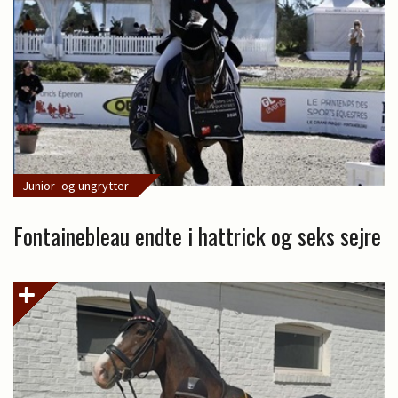
Junior- og ungrytter
Fontainebleau endte i hattrick og seks sejre