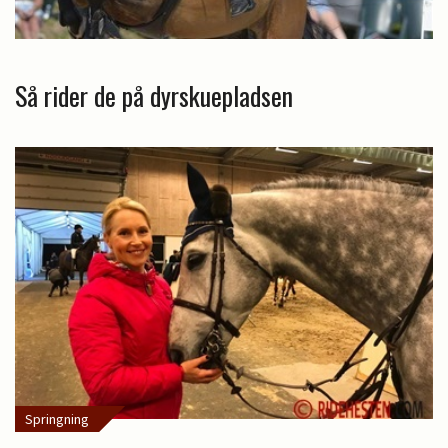
Så rider de på dyrskuepladsen
Springning