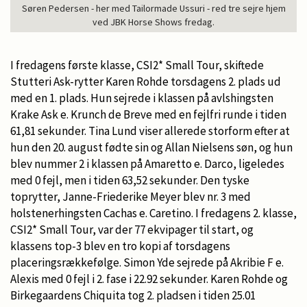
Søren Pedersen - her med Tailormade Ussuri - red tre sejre hjem
ved JBK Horse Shows fredag.
I fredagens første klasse, CSI2* Small Tour, skiftede
Stutteri Ask-rytter Karen Rohde torsdagens 2. plads ud
med en 1. plads. Hun sejrede i klassen på avlshingsten
Krake Ask e. Krunch de Breve med en fejlfri runde i tiden
61,81 sekunder. Tina Lund viser allerede storform efter at
hun den 20. august fødte sin og Allan Nielsens søn, og hun
blev nummer 2 i klassen på Amaretto e. Darco, ligeledes
med 0 fejl, men i tiden 63,52 sekunder. Den tyske
toprytter, Janne-Friederike Meyer blev nr. 3 med
holstenerhingsten Cachas e. Caretino. I fredagens 2. klasse,
CSI2* Small Tour, var der 77 ekvipager til start, og
klassens top-3 blev en tro kopi af torsdagens
placeringsrækkefølge. Simon Yde sejrede på Akribie F e.
Alexis med 0 fejl i 2. fase i 22.92 sekunder. Karen Rohde og
Birkegaardens Chiquita tog 2. pladsen i tiden 25.01