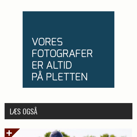
LÆS OGSÅ