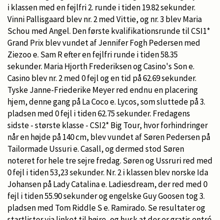
i klassen med en fejlfri 2. runde i tiden 19.82 sekunder.
Vinni Pallisgaard blev nr. 2 med Vittie, og nr. 3 blev Maria
Schou med Angel. Den første kvalifikationsrunde til CSI1*
Grand Prix blev vundet af Jennifer Fogh Pedersen med
Ziezoo e. Sam R efter en fejlfri runde i tiden 58.35
sekunder. Maria Hjorth Frederiksen og Casino's Son e.
Casino blev nr. 2 med 0 fejl og en tid på 62.69 sekunder.
Tyske Janne-Friederike Meyer red endnu en placering
hjem, denne gang på La Coco e. Lycos, som sluttede på 3.
pladsen med 0 fejl i tiden 62.75 sekunder. Fredagens
sidste - største klasse - CSI2* Big Tour, hvor forhindringer
når en højde på 140 cm, blev vundet af Søren Pedersen på
Tailormade Ussuri e. Casall, og dermed stod Søren
noteret for hele tre sejre fredag. Søren og Ussruri red med
0 fejl i tiden 53,23 sekunder. Nr. 2 i klassen blev norske Ida
Johansen på Lady Catalina e. Ladiesdream, der red med 0
fejl i tiden 55.90 sekunder og engelske Guy Goosen tog 3.
pladsen med Tom Riddle S e. Ramirado. Se resultater og
startlister via linket til højre, og husk at der er gratis entré