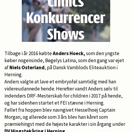
Tilbage i år 2016 købte
Anders Hoeck,
som den yngste
køber nogensinde, Bøgelys Latina, som den gang var ejet
af
Niels Osterland
, på Dansk Vamblods Eliteauktion i
Herning.
Anders valgte at lave et embryoføl samtidig med han
videreudannede hende. Herefter vandt Anders sølv til
indendørs DRF-Mesterskab for children i 2017 på hende,
og har sidenhen startet et FEI stævne i Herning.
Føllet fra hoppen blev navngivet Hesselhoej Captain
Morgan, og allerede som 3 års blev han kåret som
præmiehingst med de højeste karakter i sin årgang under
DV Hingstekåring i Herning.