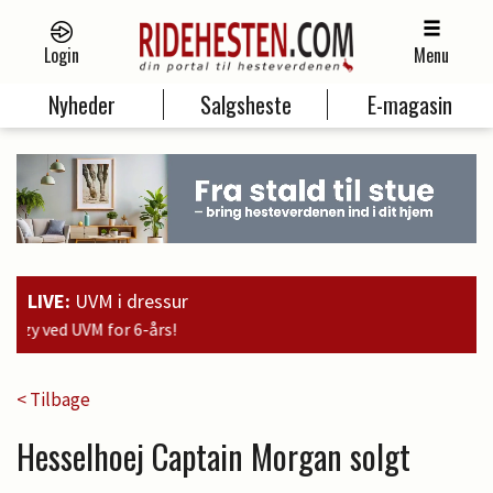
Login
Menu
Nyheder
Salgsheste
E-magasin
LIVE:
UVM i dressur
19
< Tilbage
Hesselhoej Captain Morgan solgt