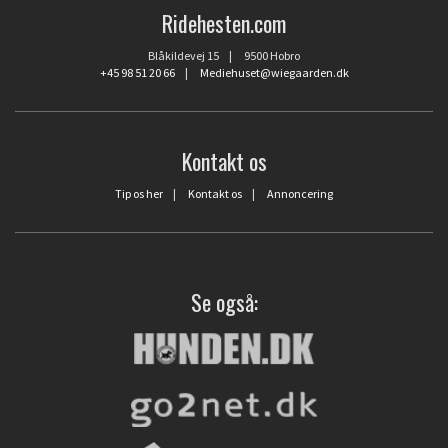
Ridehesten.com
Blåkildevej 15 | 9500 Hobro
+45 98 51 20 66
|
Mediehuset@wiegaarden.dk
Kontakt os
Tip os her
|
Kontakt os
|
Annoncering
Se også: