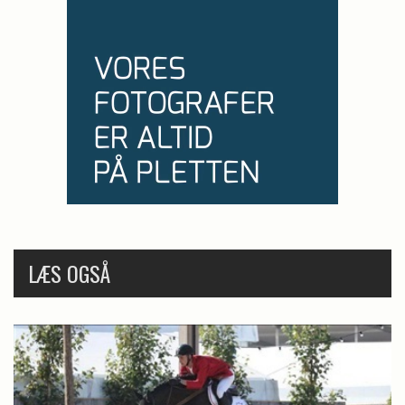
LÆS OGSÅ