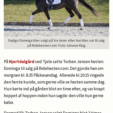
Dejlige Dominga blev solgt på tre timer efter hun blev sat til salg
på Ridehesten.com. Foto: Simone Klug
På
Hjortdalgård
ved Tjele satte Torben Jensen hesten
Dominga til salg på Ridehesten.com. Det gjorde han om
morgnen kl. 8.35 Påskesøndag. Allerede kl.10:15 ringede
den første kunde, som gerne ville se hesten samme dag.
Hun kørte ind på gården blot en time efter, og var knapt
hoppet af hoppen inden hun sagde: den ville hun gerne
købe.
Dermed fik Torben Jensen solgt Dominga blot 3 timer