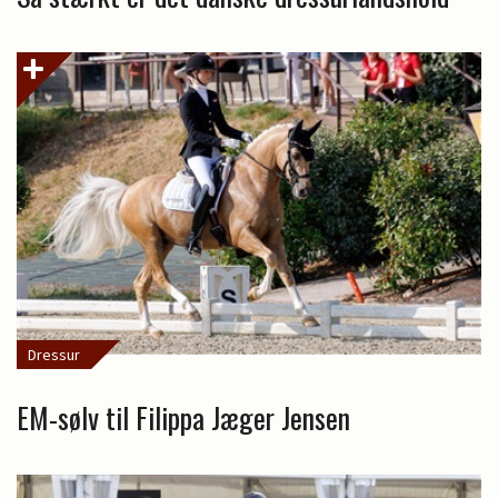
Dressur
EM-sølv til Filippa Jæger Jensen