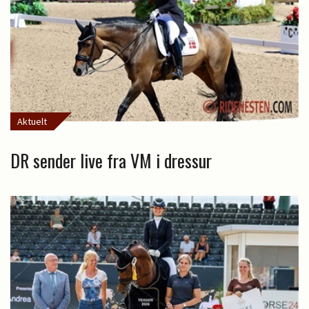
Aktuelt
DR sender live fra VM i dressur