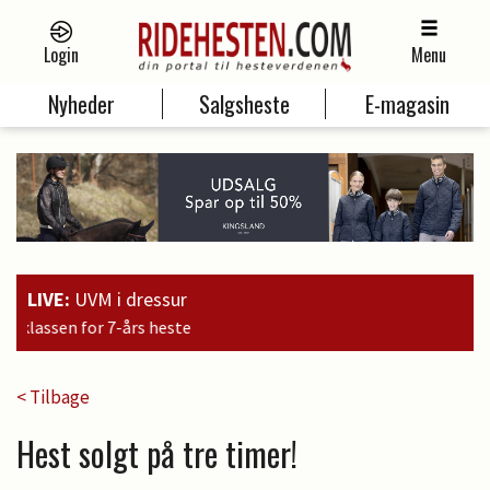
Login
Menu
Nyheder
Salgsheste
E-magasin
LIVE:
UVM i dressur
15:09
Brandtb
< Tilbage
Hest solgt på tre timer!