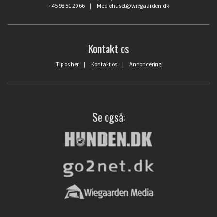
+45 98 51 20 66
|
Mediehuset@wiegaarden.dk
Kontakt os
Tip os her
|
Kontakt os
|
Annoncering
Se også: