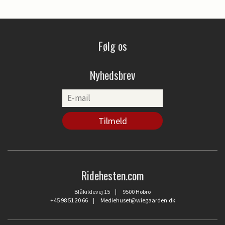
Følg os
Nyhedsbrev
Ridehesten.com
Blåkildevej 15 | 9500 Hobro
+45 98 51 20 66
|
Mediehuset@wiegaarden.dk