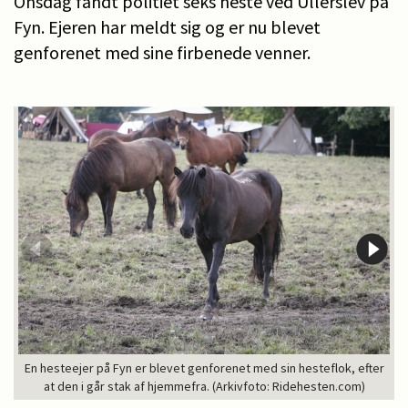
Onsdag fandt politiet seks heste ved Ullerslev på
Fyn. Ejeren har meldt sig og er nu blevet
genforenet med sine firbenede venner.
En hesteejer på Fyn er blevet genforenet med sin hesteflok, efter
at den i går stak af hjemmefra. (Arkivfoto: Ridehesten.com)