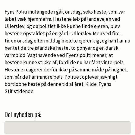
Fyns Politi indfangede i går, onsdag, seks heste, som var
løbet væk hjemmefra. Hestene løb på landevejen ved
Ullerslev, og da politiet ikke kunne finde ejeren, blev
hestene opstaldet på en gård i Ullerslev. Men ved fire-
tiden onsdag eftermiddag meldte ejeren sig, og han har nu
hentet de tre islandske heste, to ponyer og en dansk
varmblod. Vagthavende ved Fyens politi mener, at
hestene kunne stikke af, fordi de nu har fået vinterpels.
Hestene reagerer derfor ikke på samme måde på hegnet,
som når de har mindre pels. Politiet oplever jævnligt
bortløbne heste på denne tid af året. Kilde: Fyens
Stiftstidende
Del nyheden på: