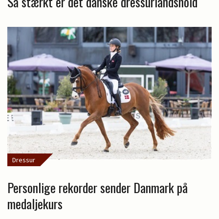
Så stærkt er det danske dressurlandshold
Dressur
Personlige rekorder sender Danmark på
medaljekurs