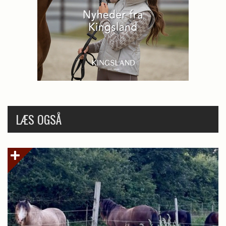
LÆS OGSÅ