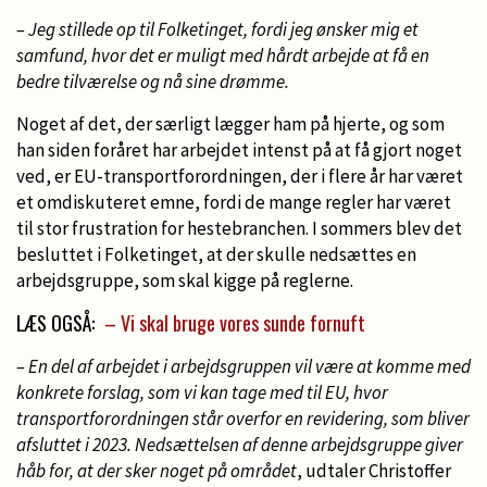
– Jeg stillede op til Folketinget, fordi jeg ønsker mig et
samfund, hvor det er muligt med hårdt arbejde at få en
bedre tilværelse og nå sine drømme.
Noget af det, der særligt lægger ham på hjerte, og som
han siden foråret har arbejdet intenst på at få gjort noget
ved, er EU-transportforordningen, der i flere år har været
et omdiskuteret emne, fordi de mange regler har været
til stor frustration for hestebranchen. I sommers blev det
besluttet i Folketinget, at der skulle nedsættes en
arbejdsgruppe, som skal kigge på reglerne.
LÆS OGSÅ:
– Vi skal bruge vores sunde fornuft
– En del af arbejdet i arbejdsgruppen vil være at komme med
konkrete forslag, som vi kan tage med til EU, hvor
transportforordningen står overfor en revidering, som bliver
afsluttet i 2023. Nedsættelsen af denne arbejdsgruppe giver
håb for, at der sker noget på området
, udtaler Christoffer