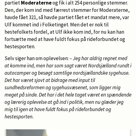
partiet
Moderaterne
og fik i alt 254 personlige stemmer.
Den, der kom ind med færrest stemmer for Moderaterne,
havde fået 321, så havde partiet fået et mandat mere, var
Ulf kommet ind i Folketinget. Men det er nok til
hestefolkets fordel, at Ulf ikke kom ind, for nu kan han
fortsætte med at have fuldt fokus på rideforbundet og
hestesporten.
Selv siger han om oplevelsen:
– Jeg har aldrig regnet med
at komme ind, men har som sagt været Nordsjælland rundt i
autocamper og besøgt samtlige nordsjællandske sygehuse.
Det har været sjovt at bidrage med input til
sundhedsreformen og sygehusvæsenet, som ligger mig
meget på sinde. Det har i det hele taget været en spændende
og lærerig oplevelse at gå ind i politik, men nu glæder jeg
mig til igen at have fuldt fokus på rideforbundet og
hestesporten.