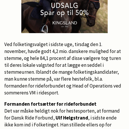
Ved folketingsvalget i sidste uge, tirsdag den 1.
november, havde godt 4,2 mio. danskere mulighed for at
stemme, og hele 84,1 procent af disse vælgere tog turen
til deres lokale valgsted for at lægge en seddel i
stemmeurnen. Iblandt de mange folketingskandidater,
man kunne stemme på, var flere hestefolk, bl.a.
formanden for rideforbundet og Head of Operations ved
sommerens VM i ridesport.
Formanden fortsætter for rideforbundet
Det var måske heldigt nok for hestesporten, at formand
for Dansk Ride Forbund,
Ulf Helgstrand
, i sidste ende
ikke kom ind i Folketinget. Han stillede ellers op for