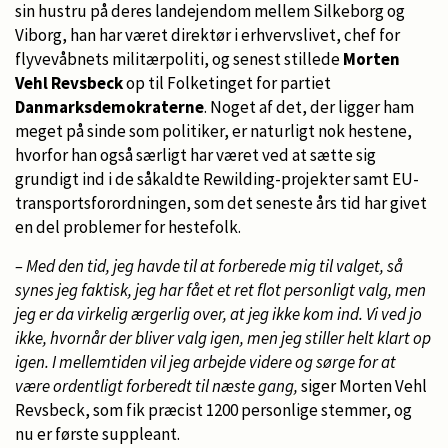
sin hustru på deres landejendom mellem Silkeborg og
Viborg, han har været direktør i erhvervslivet, chef for
flyvevåbnets militærpoliti, og senest stillede
Morten
Vehl Revsbeck
op til Folketinget for partiet
Danmarksdemokraterne
. Noget af det, der ligger ham
meget på sinde som politiker, er naturligt nok hestene,
hvorfor han også særligt har været ved at sætte sig
grundigt ind i de såkaldte Rewilding-projekter samt EU-
transportsforordningen, som det seneste års tid har givet
en del problemer for hestefolk.
– Med den tid, jeg havde til at forberede mig til valget, så
synes jeg faktisk, jeg har fået et ret flot personligt valg, men
jeg er da virkelig ærgerlig over, at jeg ikke kom ind. Vi ved jo
ikke, hvornår der bliver valg igen, men jeg stiller helt klart op
igen. I mellemtiden vil jeg arbejde videre og sørge for at
være ordentligt forberedt til næste gang,
siger Morten Vehl
Revsbeck, som fik præcist 1200 personlige stemmer, og
nu er første suppleant.