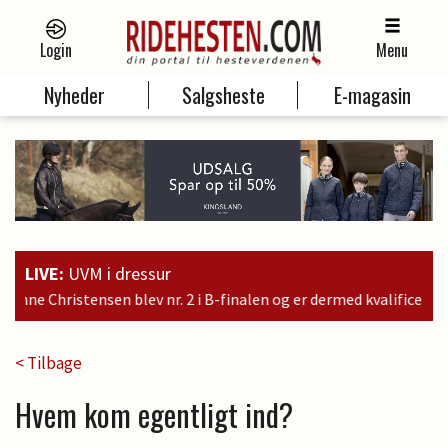
Login
Menu
Nyheder
Salgsheste
E-magasin
LIVE:
UVM i dressur
alen og er dermed kvalificeret til søndagens finale
< Tilbage
Hvem kom egentligt ind?