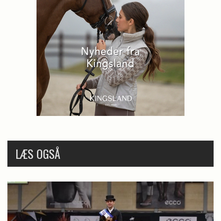
LÆS OGSÅ