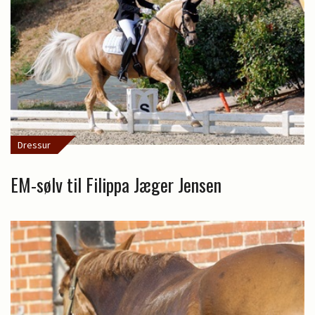
Dressur
EM-sølv til Filippa Jæger Jensen