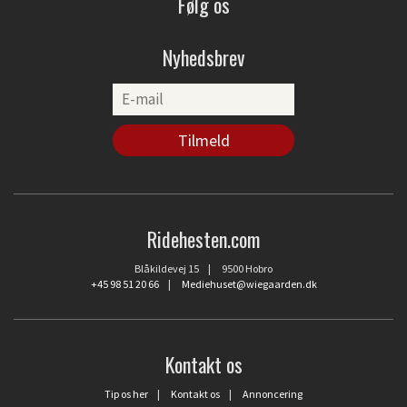
Følg os
Nyhedsbrev
Ridehesten.com
Blåkildevej 15 | 9500 Hobro
+45 98 51 20 66
|
Mediehuset@wiegaarden.dk
Kontakt os
Tip os her
|
Kontakt os
|
Annoncering