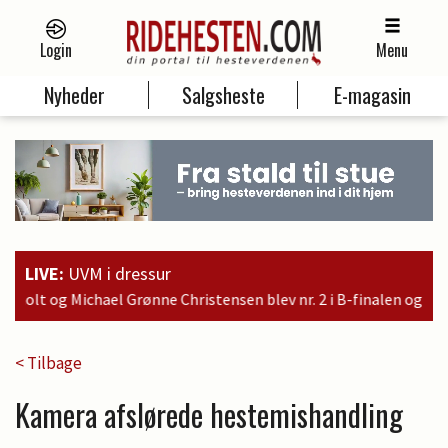
Login
Menu
Nyheder
Salgsheste
E-magasin
LIVE:
UVM i dressur
nsen blev nr. 2 i B-finalen og er dermed kvalificeret til søndage
< Tilbage
Kamera afslørede hestemishandling