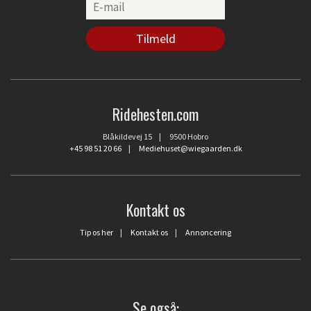
Ridehesten.com
Blåkildevej 15 | 9500 Hobro
+45 98 51 20 66
|
Mediehuset@wiegaarden.dk
Kontakt os
Tip os her
|
Kontakt os
|
Annoncering
Se også: