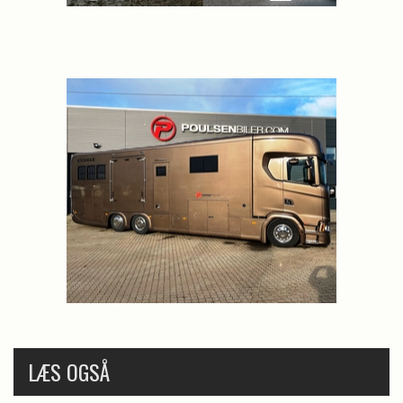
LÆS OGSÅ