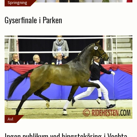
Springning
Gyserfinale i Parken
Avl
Ingen publikum ved hingstekåring i Vechta