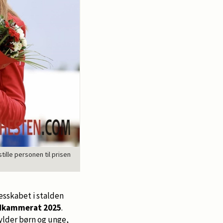
ille personen til prisen
lesskabet i stalden
dkammerat 2025
.
ylder børn og unge,