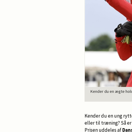
Kender du en ægte holdk
Kender du en ung rytter
eller til træning? Så 
Prisen uddeles af
Dan