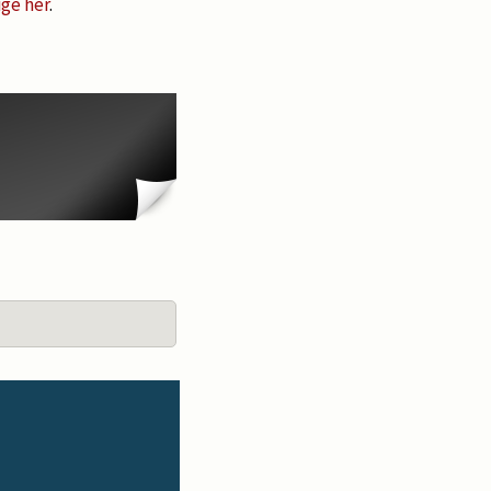
ge her
.