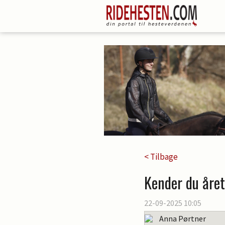
< Tilbage
Kender du åre
22-09-2025 10:05
Anna Pørtner