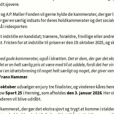
idt sjovere.
g A.P. Møller Fonden vil gerne hylde de kammerater, der gør li
r gør en særlig indsats for deres holdkammerater og det socia
å i ridesporten.
t indstille en kandidat; trænere, forældre, frivillige eller andr
risten for at indstille til prisen er den 19. oktober 2025, og s
ed gode kammerater, også i idrætten. Det er dem, der gør det eks
et er en helt særlig pris at være med til at uddele, fordi det her vir
 i en idrætsforening til noget helt særligt og noget, der giver ven
Frans Hammer
.
 oktober
udvælger en jury tre finalister, og vinderen kåres her
how
Sport 25
i Herning, som afholdes
den 3. januar 2026
. Her v
deren vil blive udråbt.
kammerat, der gør det ekstra sjovt og trygt at komme i stalden,