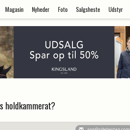
Magasin
Nyheder
Foto
Salgsheste
Udstyr
ts holdkammerat?
anp@ridehesten.com