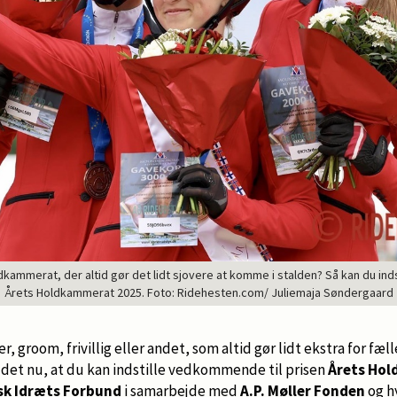
ammerat, der altid gør det lidt sjovere at komme i stalden? Så kan du indst
Årets Holdkammerat 2025. Foto: Ridehesten.com/ Juliemaja Søndergaard
, groom, frivillig eller andet, som altid gør lidt ekstra for fæl
er det nu, at du kan indstille vedkommende til prisen
Årets Hol
sk Idræts Forbund
i samarbejde med
A.P. Møller Fonden
og h