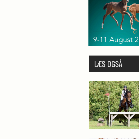
LÆS OGSÅ