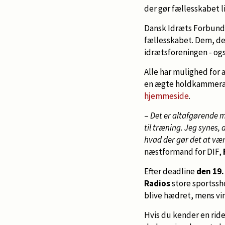
der gør fællesskabet l
Dansk Idræts Forbund o
fællesskabet. Dem, de
idrætsforeningen - ogs
Alle har mulighed for a
en ægte holdkammerat. F
hjemmeside
.
–
Det er altafgørende m
til træning. Jeg synes, d
hvad der gør det at være
næstformand for DIF,
Efter deadline
den 19.
Radios
store sportss
blive hædret, mens vin
Hvis du kender en ride