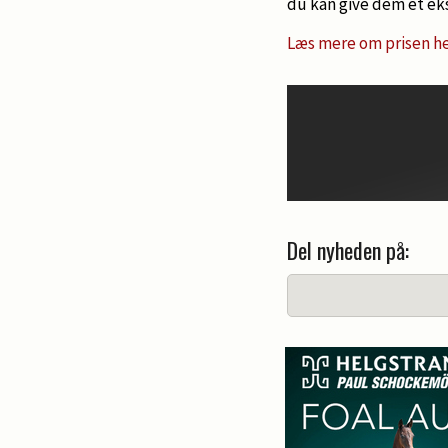
du kan give dem et eks
Læs mere om prisen he
Del nyheden på: