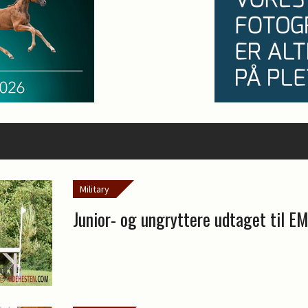
Military
Junior- og ungryttere udtaget til E