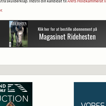
tra skulderklap. Indstil din kandidat til
Årets Holdkammerat li
r.
Klik her for at bestille abonnement på
Magasinet Ridehesten