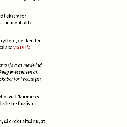
dt ekstra for
le sammenhold i
e ryttere, der kender
kal ske
via DIF's
tra sjovt at møde ind
kelig er essensen af,
skaber for livet
, siger
efter ved
Danmarks
il alle tre finalister
 så er det altså nu, at