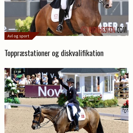
Avl og sport
Toppræstationer og diskvalifikation