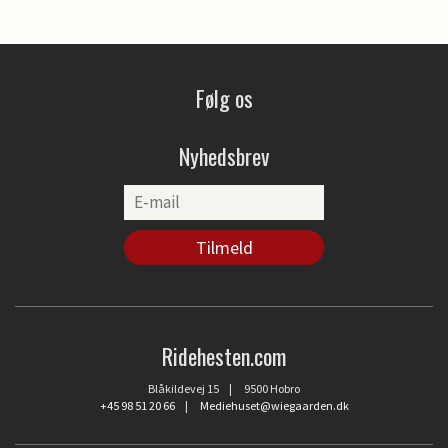
Følg os
Nyhedsbrev
Ridehesten.com
Blåkildevej 15 | 9500 Hobro
+45 98 51 20 66
|
Mediehuset@wiegaarden.dk