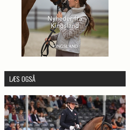
LÆS OGSÅ