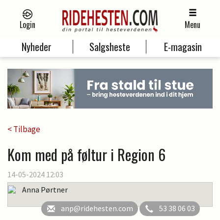
Login
Menu
Nyheder
Salgsheste
E-magasin
< Tilbage
Kom med på føltur i Region 6
14-05-2024 12:03
Anna Pørtner
anp@ridehesten.com
53 38 06 03