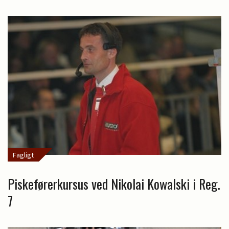
Fagligt
Piskeførerkursus ved Nikolai Kowalski i Reg.
7