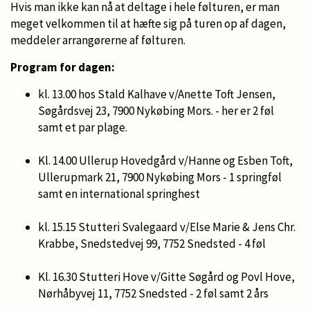
Hvis man ikke kan nå at deltage i hele følturen, er man
meget velkommen til at hæfte sig på turen op af dagen,
meddeler arrangørerne af følturen.
Program for dagen:
kl. 13.00 hos Stald Kalhave v/Anette Toft Jensen,
Søgårdsvej 23, 7900 Nykøbing Mors. - her er 2 føl
samt et par plage.
Kl. 14.00 Ullerup Hovedgård v/Hanne og Esben Toft,
Ullerupmark 21, 7900 Nykøbing Mors - 1 springføl
samt en international springhest
kl. 15.15 Stutteri Svalegaard v/Else Marie & Jens Chr.
Krabbe, Snedstedvej 99, 7752 Snedsted - 4 føl
Kl. 16.30 Stutteri Hove v/Gitte Søgård og Povl Hove,
Nørhåbyvej 11, 7752 Snedsted - 2 føl samt 2 års