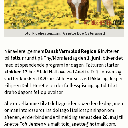
Foto: Ridehesten.com/ Annette Boe Østergaard.
Når avlere igennem
Dansk Varmblod Region 6
inviterer
på
føltur
rundt på Thy/Mors lørdag den
1. juni
, bliver det
med et spændende program for dagen. Følturen starter
klokken 13
hos Stald Halhave ved Anette Toft Jensen, og
slutter klokken 18.20 hos Alibi Horses ved Rikke og Jesper
Filipsen Dahl. Herefter er der fællesspisning og tid til at
drøfte dagens føl-oplevelser.
Alle er velkomne til at deltage i den spændende dag, men
er man interesseret i at deltage i fællesspisningen om
aftenen, er der bindende tilmelding senest
den 26. maj
til
Anette Toft Jensen via mail: toft_anette@hotmail.com.