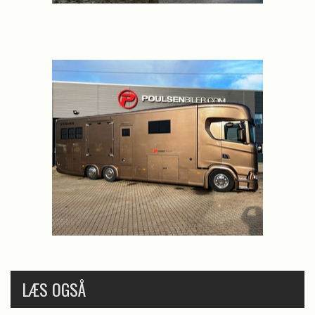
LÆS OGSÅ