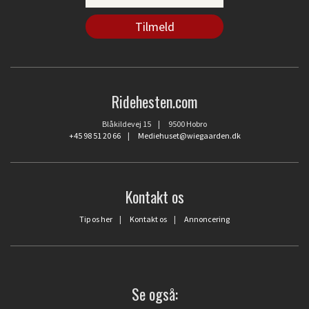
Ridehesten.com
Blåkildevej 15 | 9500 Hobro
+45 98 51 20 66
|
Mediehuset@wiegaarden.dk
Kontakt os
Tip os her
|
Kontakt os
|
Annoncering
Se også: