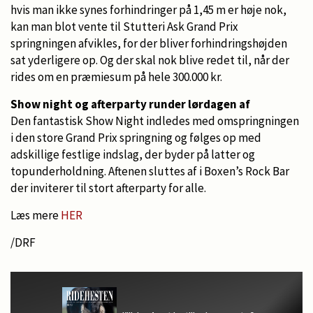
hvis man ikke synes forhindringer på 1,45 m er høje nok,
kan man blot vente til Stutteri Ask Grand Prix
springningen afvikles, for der bliver forhindringshøjden
sat yderligere op. Og der skal nok blive redet til, når der
rides om en præmiesum på hele 300.000 kr.
Show night og afterparty runder lørdagen af
Den fantastisk Show Night indledes med omspringningen
i den store Grand Prix springning og følges op med
adskillige festlige indslag, der byder på latter og
topunderholdning. Aftenen sluttes af i Boxen’s Rock Bar
der inviterer til stort afterparty for alle.
Læs mere
HER
/DRF