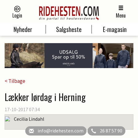
Login
Menu
Nyheder
Salgsheste
E-magasin
< Tilbage
Lækker lørdag i Herning
17-10-2017 07:34
Cecilia Lindahl
info@ridehesten.com
26 87 57 90