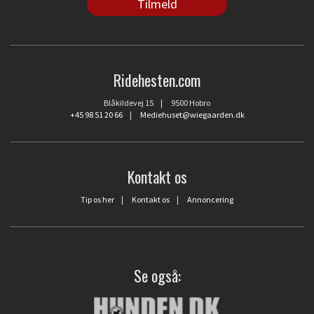
Ridehesten.com
Blåkildevej 15 | 9500 Hobro
+45 98 51 20 66
|
Mediehuset@wiegaarden.dk
Kontakt os
Tip os her
|
Kontakt os
|
Annoncering
Se også: