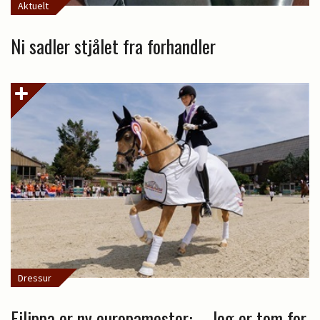
Aktuelt
Ni sadler stjålet fra forhandler
Dressur
Filippa er ny europamester: – Jeg er tom for