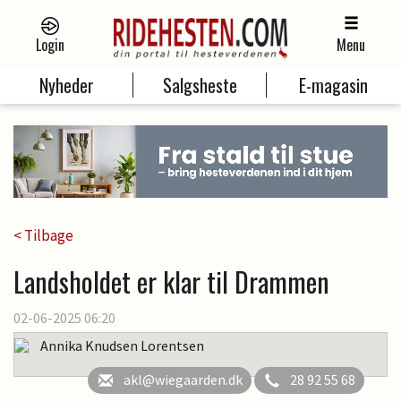
Login
Menu
Nyheder
Salgsheste
E-magasin
< Tilbage
Landsholdet er klar til Drammen
02-06-2025 06:20
Annika Knudsen Lorentsen
akl@wiegaarden.dk
28 92 55 68