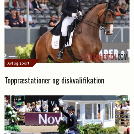
Avl og sport
Toppræstationer og diskvalifikation