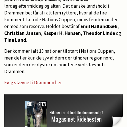
lørdag eftermiddag og aften. Det danske landshold i
Drammen består af i alt fem ryttere, hvor af de fire
kommer til at ride Nations Cuppen, mens femtemanden
er med som reserve. Holdet består af
Emil Hallundbæk
,
Christian Jansen
,
Kasper H. Hansen
,
Theodor Linde
og
Tina Lund.
Der kommer i alt 13 nationer til start i Nations Cuppen,
men det er kun de syv af dem der tilhører region nord,
som er dem der dyster om pointene ved stævnet i
Drammen.
Følg stævnet i Drammen her.
Klik her for at bestille abonnement på
Magasinet Ridehesten