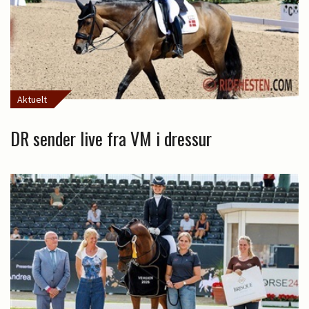
Aktuelt
DR sender live fra VM i dressur