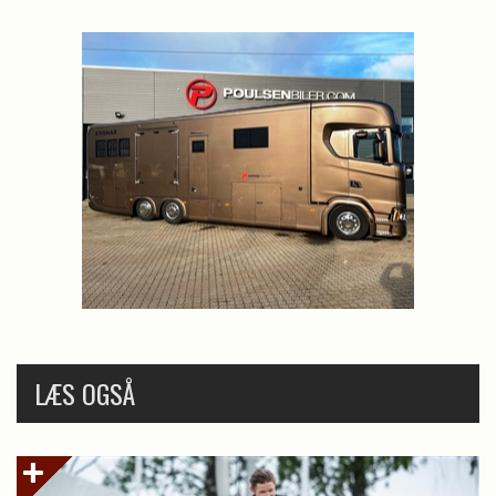
LÆS OGSÅ