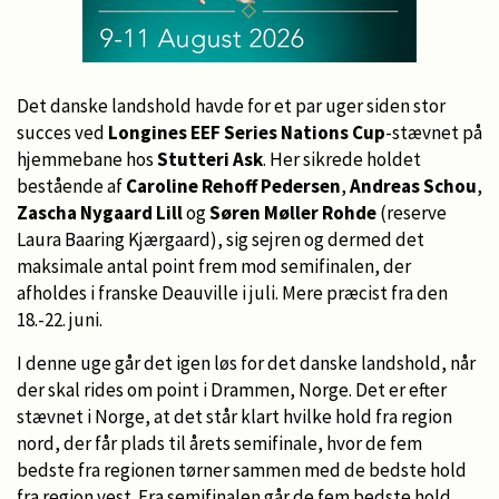
Det danske landshold havde for et par uger siden stor
succes ved
Longines EEF Series Nations Cup
-stævnet på
hjemmebane hos
Stutteri Ask
. Her sikrede holdet
bestående af
Caroline Rehoff Pedersen
,
Andreas Schou
,
Zascha Nygaard Lill
og
Søren Møller Rohde
(reserve
Laura Baaring Kjærgaard),
sig sejren og dermed det
maksimale antal point frem mod semifinalen, der
afholdes i franske Deauville i juli. Mere præcist fra den
18.-22. juni.
I denne uge går det igen løs for det danske landshold, når
der skal rides om point i Drammen, Norge. Det er efter
stævnet i Norge, at det står klart hvilke hold fra region
nord, der får plads til årets semifinale, hvor de fem
bedste fra regionen tørner sammen med de bedste hold
fra region vest. Fra semifinalen går de fem bedste hold