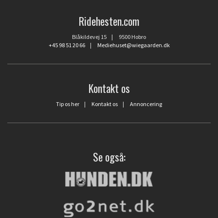
Ridehesten.com
Blåkildevej 15 | 9500 Hobro
+45 98 51 20 66
|
Mediehuset@wiegaarden.dk
Kontakt os
Tip os her
|
Kontakt os
|
Annoncering
Se også: