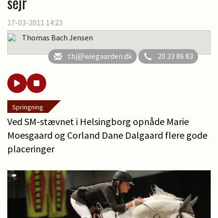
sejr
17-03-2011 14:23
Thomas Bach Jensen
tbj@wiegaarden.dk
20 33 86 83
Springning
Ved SM-stævnet i Helsingborg opnåde Marie
Moesgaard og Corland Dane Dalgaard flere gode
placeringer