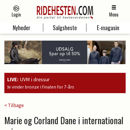
Login
Menu
Nyheder
Salgsheste
E-magasin
LIVE:
UVM i dressur
< Tilbage
Marie og Corland Dane i international