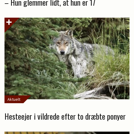
– Hun glemmer lidt, at hun er 17
Aktuelt
Hesteejer i vildrede efter to dræbte ponyer