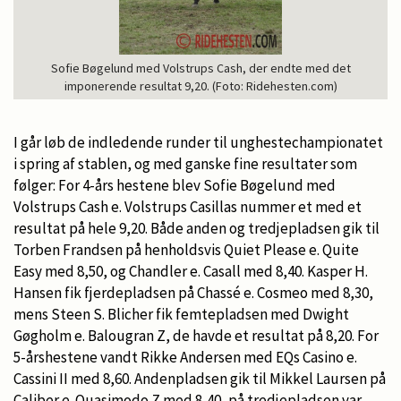
Sofie Bøgelund med Volstrups Cash, der endte med det
imponerende resultat 9,20. (Foto: Ridehesten.com)
I går løb de indledende runder til unghestechampionatet
i spring af stablen, og med ganske fine resultater som
følger: For 4-års hestene blev Sofie Bøgelund med
Volstrups Cash e. Volstrups Casillas nummer et med et
resultat på hele 9,20. Både anden og tredjepladsen gik til
Torben Frandsen på henholdsvis Quiet Please e. Quite
Easy med 8,50, og Chandler e. Casall med 8,40. Kasper H.
Hansen fik fjerdepladsen på Chassé e. Cosmeo med 8,30,
mens Steen S. Blicher fik femtepladsen med Dwight
Gøgholm e. Balougran Z, de havde et resultat på 8,20. For
5-årshestene vandt Rikke Andersen med EQs Casino e.
Cassini II med 8,60. Andenpladsen gik til Mikkel Laursen på
Caliber e. Quasimodo Z med 8,40, på tredjepladsen var