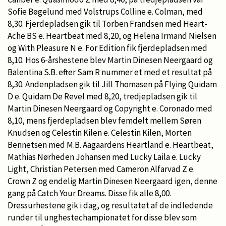
Sofie Bøgelund med Volstrups Colline e. Colman, med
8,30. Fjerdepladsen gik til Torben Frandsen med Heart-
Ache BS e. Heartbeat med 8,20, og Helena Irmand Nielsen
og With Pleasure N e. For Edition fik fjerdepladsen med
8,10. Hos 6-årshestene blev Martin Dinesen Neergaard og
Balentina S.B. efter Sam R nummer et med et resultat på
8,30. Andenpladsen gik til Jill Thomasen på Flying Quidam
D e. Quidam De Revel med 8,20, tredjepladsen gik til
Martin Dinesen Neergaard og Copyright e. Coronado med
8,10, mens fjerdepladsen blev femdelt mellem Søren
Knudsen og Celestin Kilen e. Celestin Kilen, Morten
Bennetsen med M.B. Aagaardens Heartland e. Heartbeat,
Mathias Nørheden Johansen med Lucky Laila e. Lucky
Light, Christian Petersen med Cameron Alfarvad Z e.
Crown Z og endelig Martin Dinesen Neergaard igen, denne
gang på Catch Your Dreams. Disse fik alle 8,00.
Dressurhestene gik i dag, og resultatet af de indledende
runder til unghestechampionatet for disse blev som