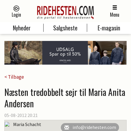
Login
Menu
Nyheder
Salgsheste
E-magasin
< Tilbage
Næsten tredobbelt sejr til Maria Anita
Andersen
05-08-2012 20:21
Maria Schacht
info@ridehesten.com