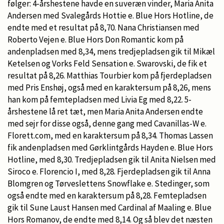
følger: 4-årshestene havde en suveræn vinder, Maria Anita
Andersen med Svalegårds Hottie e. Blue Hors Hotline, de
endte med et resultat på 8,70. Nana Christiansen med
Roberto Vejen e. Blue Hors Don Romantic kom på
andenpladsen med 8,34, mens tredjepladsen gik til Mikæl
Ketelsen og Vorks Feld Sensation e. Swarovski, de fik et
resultat på 8,26. Matthias Tourbier kom på fjerdepladsen
med Pris Enshøj, også med en karaktersum på 8,26, mens
han kom på femtepladsen med Livia Eg med 8,22. 5-
årshestene lå ret tæt, men Maria Anita Andersen endte
med sejr for disse også, denne gang med Cavanillas-W e.
Florett.com, med en karaktersum på 8,34. Thomas Lassen
fik andenpladsen med Gørklintgårds Hayden e. Blue Hors
Hotline, med 8,30. Tredjepladsen gik til Anita Nielsen med
Siroco e. Florencio I, med 8,28. Fjerdepladsen gik til Anna
Blomgren og Tørveslettens Snowflake e. Stedinger, som
også endte med en karaktersum på 8,28. Femtepladsen
gik til Sune Laust Hansen med Cardinal af Maaling e. Blue
Hors Romanov, de endte med 8,14. Og så blev det næsten