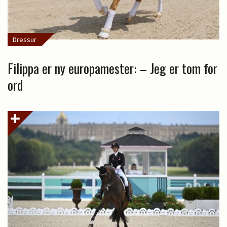
Dressur
Filippa er ny europamester: – Jeg er tom for
ord