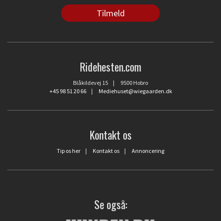
Ridehesten.com
Blåkildevej 15 | 9500 Hobro
+45 98 51 20 66
|
Mediehuset@wiegaarden.dk
Kontakt os
Tip os her
|
Kontakt os
|
Annoncering
Se også: