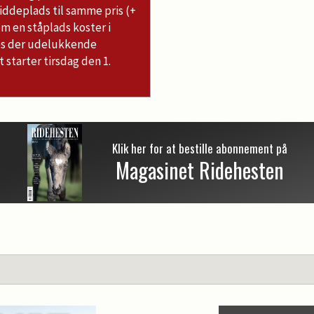
siddeplads til samme pris (+
om en ståplads koster i
ges der udelukkende
 starter tirsdag den 1.
Klik her for at bestille abonnement på
Magasinet Ridehesten