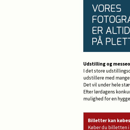
Udstilling og mess
I det store udstillings
udstillere med mange g
Det vil under hele st
Efter lørdagens konkurr
mulighed for en hygges
Billetter kan købe
Køber du billetten i