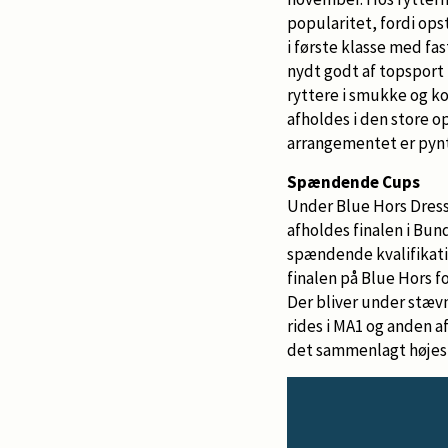
popularitet, fordi ops
i første klasse med fa
nydt godt af topsport
ryttere i smukke og k
afholdes i den store o
arrangementet er pynt
Spændende Cups
Under Blue Hors Dress
afholdes finalen i Bun
spændende kvalifikatio
finalen på Blue Hors f
Der bliver under stævn
rides i MA1 og anden a
det sammenlagt højeste