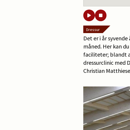
Dressur
Det er i år syvende
måned. Her kan du 
faciliteter; bland
dressurclinic med 
Christian Matthies