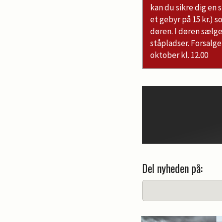
kan du sikre dig en 
et gebyr på 15 kr.) s
døren. I døren sæl
ståpladser. Forsalget
oktober kl. 12.00
Del nyheden på: