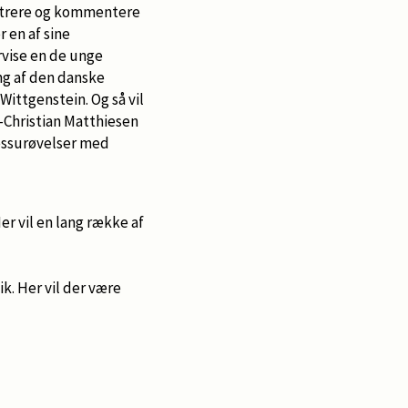
nstrere og kommentere
 en af sine
vise en de unge
ing af den danske
ittgenstein. Og så vil
Christian Matthiesen
essurøvelser med
Her vil en lang række af
k. Her vil der være