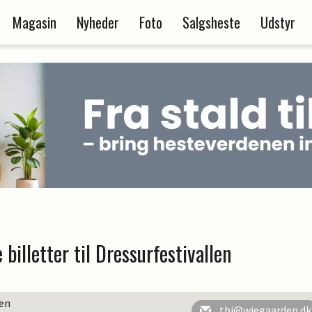
Magasin
Nyheder
Foto
Salgsheste
Udstyr
billetter til Dressurfestivallen
en
tbj@wiegaarden.dk