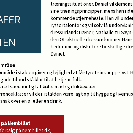
træningssituationer. Daniel vil demo
sine træningsprincipper, mens han rider
kommende stjerneheste. Han vil under
ryttertalenter og vil selv få undervisn
dressurlandstræner, Nathalie zu Sayn-W
den OL-aktuelle dressurdommer Hans-
bedømme og diskutere forskellige dr
Daniel.
eområde
område i stalden giver rig lejlighed at få styret sin shoppelyst. 
ode tilbud stå klar til at betjene folk.
ævnet være muligt at købe mad og drikkevarer.
enceklasser vil der i stalden være lagt op til hygge og livemusi
nak over en øl eller en drink.
s på Nembillet
 forsalg på nembillet.dk,