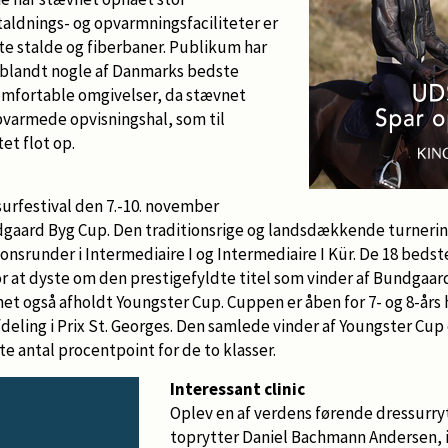
taldnings- og opvarmningsfaciliteter er
ste stalde og fiberbaner. Publikum har
 blandt nogle af Danmarks bedste
omfortable omgivelser, da stævnet
pvarmede opvisningshal, som til
et flot op.
urfestival den 7.-10. november
dgaard Byg Cup. Den traditionsrige og landsdækkende turnering
nsrunder i Intermediaire I og Intermediaire I Kür. De 18 bedste 
or at dyste om den prestigefyldte titel som vinder af Bundgaar
et også afholdt Youngster Cup. Cuppen er åben for 7- og 8-års 
fdeling i Prix St. Georges. Den samlede vinder af Youngster Cu
 antal procentpoint for de to klasser.
Interessant clinic
Oplev en af verdens førende dressurry
toprytter Daniel Bachmann Andersen, i