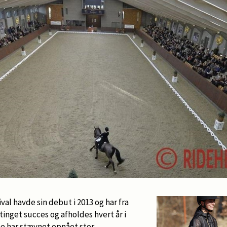
val havde sin debut i 2013 og har fra
tinget succes og afholdes hvert år i
e har stævnet opnået stor