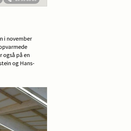
len i november
, opvarmede
r også på en
stein og Hans-