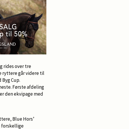
 rides over tre
ryttere går videre til
d Byg Cup.
heste. Første afdeling
p er den ekvipage med
ttere, Blue Hors’
 forskellige