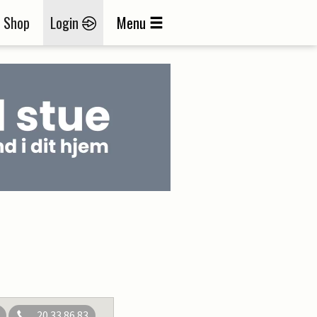
Shop
Login
Menu
20 33 86 83