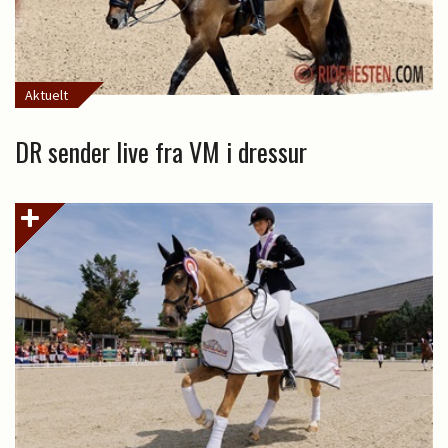
Aktuelt
DR sender live fra VM i dressur