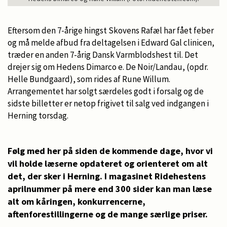
Eftersom den 7-årige hingst Skovens Rafæl har fået feber
og må melde afbud fra deltagelsen i Edward Gal clinicen,
træder en anden 7-årig Dansk Varmblodshest til. Det
drejer sig om Hedens Dimarco e. De Noir/Landau, (opdr.
Helle Bundgaard), som rides af Rune Willum.
Arrangementet har solgt særdeles godt i forsalg og de
sidste billetter er netop frigivet til salg ved indgangen i
Herning torsdag.
Følg med her på siden de kommende dage, hvor vi
vil holde læserne opdateret og orienteret om alt
det, der sker i Herning. I magasinet Ridehestens
aprilnummer på mere end 300 sider kan man læse
alt om kåringen, konkurrencerne,
aftenforestillingerne og de mange særlige priser.