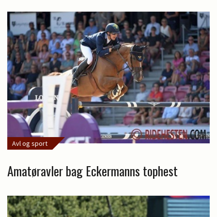
Avl og sport
Amatøravler bag Eckermanns tophest