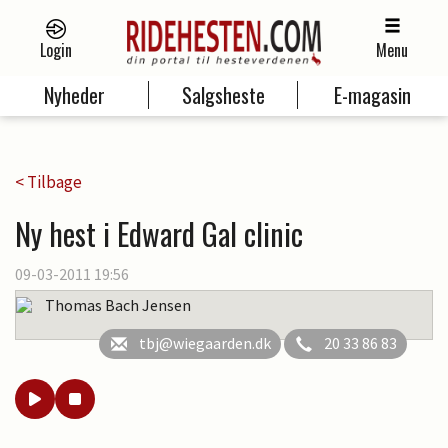
Login
Menu
Nyheder
Salgsheste
E-magasin
< Tilbage
Ny hest i Edward Gal clinic
09-03-2011 19:56
Thomas Bach Jensen
tbj@wiegaarden.dk
20 33 86 83