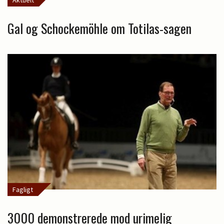
Gal og Schockemöhle om Totilas-sagen
Fagligt
3000 demonstrerede mod urimelig