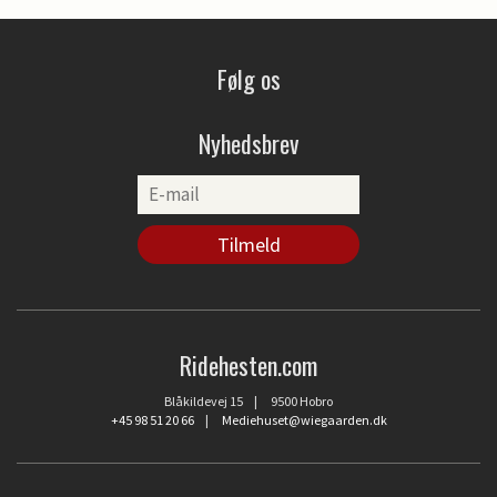
Følg os
Nyhedsbrev
Ridehesten.com
Blåkildevej 15 | 9500 Hobro
+45 98 51 20 66
|
Mediehuset@wiegaarden.dk